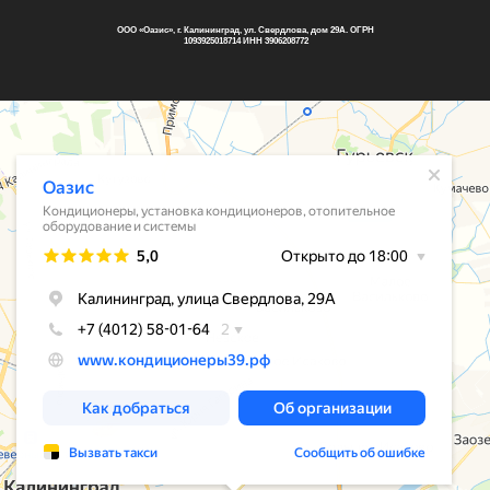
ООО «Оазис», г. Калининград, ул. Свердлова, дом 29А. ОГРН
1093925018714 ИНН 3906208772