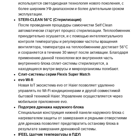
используется светодиодная технология нового поколения, с
более широким УФ-диапазоном и более длительным сроком
эксплуатации.
STERI-CLEAN 56°C (Стерилизация)
После проведения процедуры самоочистки Self Clean
автоматически стартует процесс стерилизации. Теплообменник
принудительно осушается, и с помощью интеллектуального
контроля температуры и регулировки частоты вращения
вентилятора, температура на теплообменнике достигает 56°С
и сохраняется в течение 30 минут после активации. Благодаря
применению данной технологии вся внутренняя часть
внутреннего блока сплит-системы стерилизуется, а
находящиеся внутри вирусы и микроорганизмы погибают.
Слит-системы серии Flexis Super Match
evo Wi-fi
Новая IoT экосистема evo от Haier позволяет удаленно
управлять по Wi-Fi кондиционерами и другой совместимой
бытовой техникой Haier. Управление осуществляется через
мобильное приложение evo.
Подогрев дренажа наружного блока
Специальная конструкция нижней панели наружного блока с
нагревателем защиты от замерзания и рядными отверстиями
для дренажа позволяет предотвратить остановку блока в
результате замерзания дренажной системы.
IFEEL (датчик температуры в ПДУ)