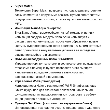
Super Match
Технология Super Match позволяет использовать внутренние
блоки совместно с наружными блоками мульти-сплит систем,
полупромышленных систем, а также мультизональных систем
MRV.
Ионизация NanoAqua генератор
Блок Nano-Aqua - высокоэффективный модуль очистки и
ионизации воздуха. Модуль Nano-Aqua ионизирует и
расщипляет молекулы воды, после чего образуются новые
частицы существенно меньшего размера (20-50 нм), которые
легко проникают в кожу человека увлажняя ее и создавая
ощущение комфорта и свежести.
Объемный воздушный поток 3D-Airflow
Управление горизонтальными и вертикальными воздушными
створками с помощью пульта позволяет гибко выбирать
направление воздушного потока в зависимости от
расположения людей в помещении.
Управление Wi-Fi (Стандартно)
Кондиционеры Haier с технологией Wi-Fi Smart стали еще
ближе и удобнее для своих пользователей. Уникальная
функция позволит на расстоянии контролировать работу
кондиционера с помощью Интернет.
Функция Self Clean (самоочистка внутреннего блока)
Инновационная технология очистки предполагает удаление