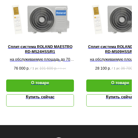
Сплит-система ROLAND MAESTRO
Сплит-система ROLAND 
RD-MS24HSS/R1
RD-MS09HSS/R1
на обслуживаемую площадь до 70
на обслуживаемую площад
кв.м.
кв.м.
76 000
р.
101 600
р.
28 100
р.
36 700
р.
/
1 pc
/
1 pc
/
1 pc
О товаре
О товаре
Купить сейчас
Купить сейчас