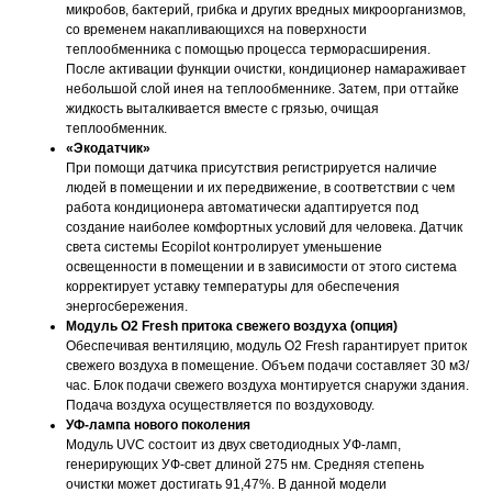
микробов, бактерий, грибка и других вредных микроорганизмов,
со временем накапливающихся на поверхности
теплообменника с помощью процесса терморасширения.
После активации функции очистки, кондиционер намараживает
небольшой слой инея на теплообменнике. Затем, при оттайке
жидкость выталкивается вместе с грязью, очищая
теплообменник.
«Экодатчик»
При помощи датчика присутствия регистрируется наличие
людей в помещении и их передвижение, в соответствии с чем
работа кондиционера автоматически адаптируется под
создание наиболее комфортных условий для человека. Датчик
света системы Ecopilot контролирует уменьшение
освещенности в помещении и в зависимости от этого система
корректирует уставку температуры для обеспечения
энергосбережения.
Модуль O2 Fresh притока свежего воздуха (опция)
Обеспечивая вентиляцию, модуль O2 Fresh гарантирует приток
свежего воздуха в помещение. Объем подачи составляет 30 м3/
час. Блок подачи свежего воздуха монтируется снаружи здания.
Подача воздуха осуществляется по воздуховоду.
УФ-лампа нового поколения
Модуль UVC состоит из двух светодиодных УФ-ламп,
генерирующих УФ-свет длиной 275 нм. Средняя степень
очистки может достигать 91,47%. В данной модели