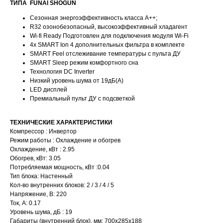
ТИПА FUNAI SHOGUN
Сезонная энергоэффективность класса А++;
R32 озонобезопасный, высокоэффективный хладагент
Wi-fi Ready Подготовлен для подключения модуля Wi-Fi
4х SMART Ion 4 дополнительных фильтра в комплекте
SMART Feel отслеживание температуры с пульта ДУ
SMART Sleep режим комфортного сна
Технология DC Inverter
Низкий уровень шума от 19дБ(А)
LED дисплей
Премиальный пульт ДУ с подсветкой
ТЕХНИЧЕСКИЕ ХАРАКТЕРИСТИКИ
Компрессор : Инвертор
Режим работы : Охлаждение и обогрев
Охлаждение, кВт : 2.95
Обогрев, кВт: 3.05
Потребляемая мощность, кВт :0.04
Тип блока: Настенный
Кол-во внутренних блоков: 2 / 3 / 4 / 5
Напряжение, В: 220
Ток, А: 0.17
Уровень шума, дБ : 19
Габариты (внутренний блок), мм: 700x285x188