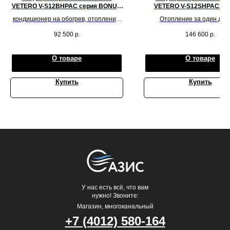
VETERO V-S12BHPAC серия BONUM
VETERO V-S12SHPAC2S 
INVERTER
SIBERIES INVERTE
кондиционер на обогрев, отопление,
Отопление за один ден
инвертор, WiFi, обслуживаемая
обслуживаемую площадь 
92 500
р.
146 600
р.
площадь до 35 м.кв.
метров квадратных
О товаре
О товаре
Купить
Купить
У нас есть всё, что вам
нужно! Звоните:
Магазин, многоканальный
+7 (4012) 580-164