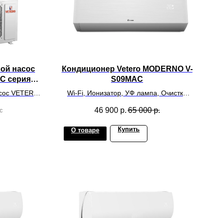
ой насос
Кондиционер Vetero MODERNO V-
C серия
S09MAC
TER
асос VETERO
Wi-Fi, Ионизатор, УФ лампа, Очистка
M INVERTER
замораживанием, Бесшумный инвертор
46 900
р.
65 000
р.
c
Купить
О товаре