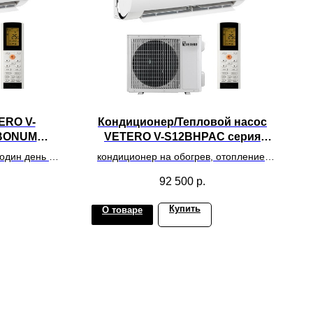
ERO V-
Кондиционер/Тепловой насос
 BONUM
VETERO V-S12BHPAC серия
BONUM INVERTER
один день на
кондиционер на обогрев, отопление,
о 30 метров
инвертор, WiFi, обслуживаемая
92 500
р.
площадь до 35 м.кв.
Купить
О товаре