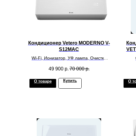
Кондиционер Vetero MODERNO V-
Кон
S12MAC
VET
Wi-Fi, Ионизатор, УФ лампа, Очистка
замораживанием, Бесшумный инвертор
обслу
49 900
р.
70 000
р.
Купить
О товаре
О т