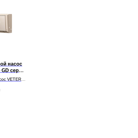
ой насос
 GD серия
TER
асос VETERO
 DILETTO
c
ото на
 помещения