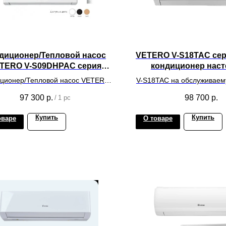
диционер/Тепловой насос
VETERO V-S18TAC се
TERO V-S09DHPAC серия
кондиционер нас
DILETTO INVERTER
ционер/Тепловой насос VETERO
V-S18TAC на обслуживае
DHPAC серия DILETTO INVERTER.
40-60 м.кв.
97 300
р.
98 700
р.
/
1 pc
ет: белый. на обслуживаемую
ощадь помещения до 25 кв.м.
Купить
Купить
оваре
О товаре