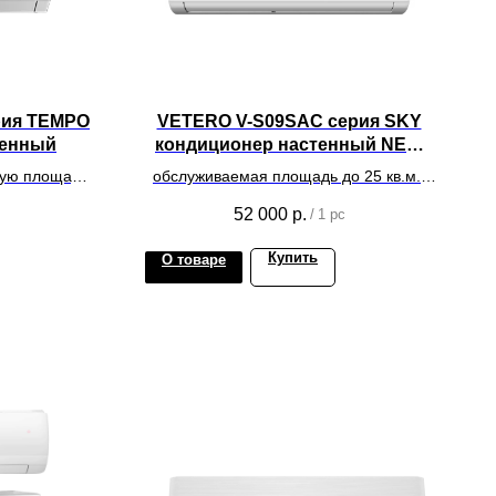
рия TEMPO
VETERO V-S09SAC серия SKY
тенный
кондиционер настенный NEW
2024
мую площадь
обслуживаемая площадь до 25 кв.м.,
диапазон скорости вентилятора от 1 до
52 000
р.
/
1 pc
100%, WiFi, Full inverter
Купить
О товаре