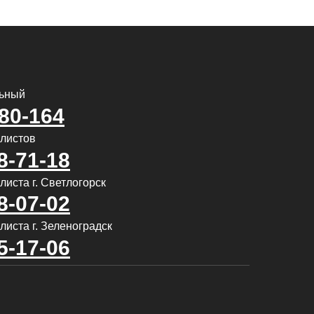
льный
580-164
алистов
8-71-18
иста г. Светлогорск
8-07-02
листа г. Зеленоградск
5-17-06