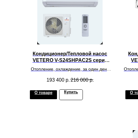
Кондиционер/Тепловой насос
Кон
VETERO V-S24SHPAC2S серия
VE
SIBERIES INVERTER
Отопление, охлаждение, за один день
Отопле
на обслуживаемую площадь до 60, 70,
обслу
193 400
р.
216 000
р.
80 метров квадратных
Купить
О товаре
О т