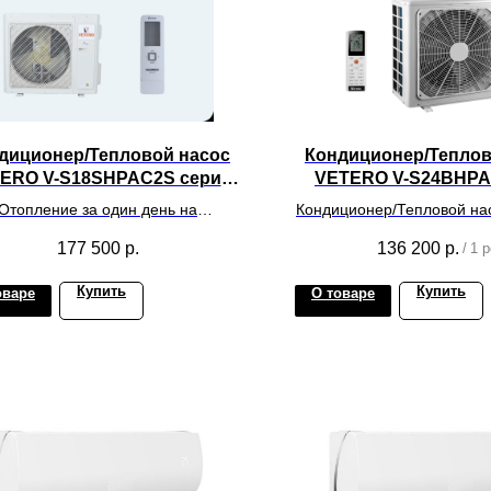
диционер/Тепловой насос
Кондиционер/Теплов
ERO V-S18SHPAC2S серия
VETERO V-S24BHPA
SIBERIES INVERTER
BONUM INVER
Отопление за один день на
Кондиционер/Тепловой н
живаемую площадь до 70 метров
V-S24BHPAC серия BONU
177 500
р.
136 200
р.
/
1 p
квадратных
Купить
Купить
оваре
О товаре