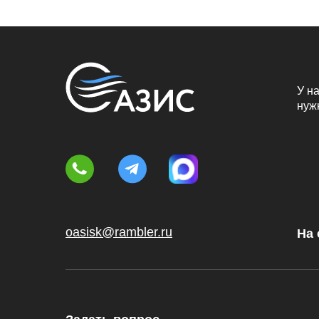
У на
нуж
oasisk@rambler.ru
На 