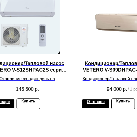
диционер/Тепловой насос
Кондиционер/Теплов
ERO V-S12SHPAC2S серия
VETERO V-S09DHPAC-
SIBERIES INVERTER
DILETTO INVER
Отопление за один день на
Кондиционер/Тепловой н
живаемую площадь до 35 метров
V-S09DHPAC- GD серия
146 600
р.
94 000
р.
/
1 p
квадратных
INVERTER. Цвет: зол
обслуживаемую площадь
Купить
Купить
оваре
О товаре
до 25 кв.м.