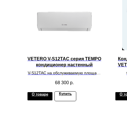
VETERO V-S12TAC серия TEMPO
Кон
кондиционер настенный
VET
V-S12TAC на обслуживаемую площадь
20-35 м.кв.
обслу
68 300
р.
Купить
О товаре
О т