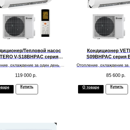
диционер/Тепловой насос
Кондиционер VET
TERO V-S18BHPAC серия
S09BHPAC серия
BONUM INVERTER
INVERTER
ние, охлаждение за один день на
Отопление, охлаждение за 
живаемую площадь до 60 метров
обслуживаемую площадь д
119 000
р.
85 600
р.
квадратных
квадратных
Купить
Купить
оваре
О товаре