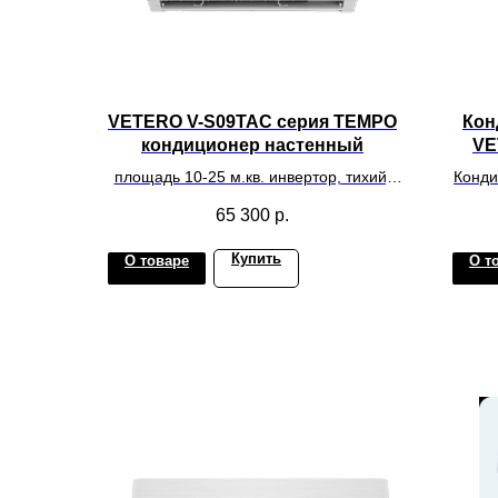
VETERO V-S09TAC серия TEMPO
Кон
кондиционер настенный
VE
площадь 10-25 м.кв. инвертор, тихий,
Конди
надежный, с системой фильтрации,
V-S09
65 300
р.
глянец
Цв
пл
Купить
О товаре
О т