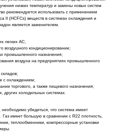
учения низких температур и замены новых систем
во рекомендуется использовать с применением
а II (HCFCs) веществ в системах охлаждения и
ладон является заменителем.
х легких AC;
го воздушного кондиционировании;
ах промышленного назначения;
рования воздуха на предприятиях промышленного
 складов;
ке с охлаждением;
ании торгового, а также пищевого назначения;
х, других холодильных системах.
 необходимо убедиться, что система имеет
 Газ имеет большую в сравнении с R22 плотность,
нии, теплообменники, компрессорные установки
меры.