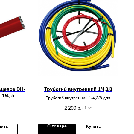
ьцевое DH-
Трубогиб внутренний 1/4,3/8
 1/4; 5
Трубогиб внутренний 1/4,3/8 для
монтажа систем кондиционирования.
2 200
р.
/
1 pc
О товаре
пить
Купить