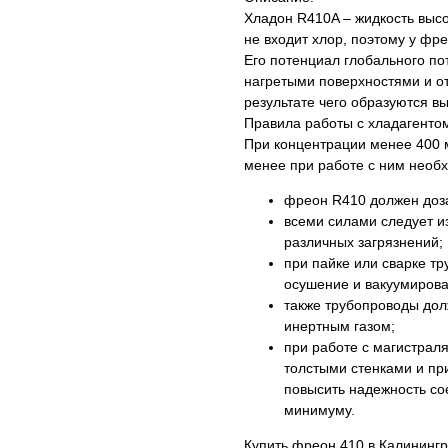
Хладон R410A – жидкость высо
не входит хлор, поэтому у фр
Его потенциал глобального по
нагретыми поверхностями и от
результате чего образуются в
Правила работы с хладагенто
При концентрации менее 400 м
менее при работе с ним необ
фреон R410 должен доза
всеми силами следует и
различных загрязнений;
при пайке или сварке т
осушение и вакуумирова
также трубопроводы до
инертным газом;
при работе с магистрал
толстыми стенками и пр
повысить надежность со
минимуму.
Купить фреон 410 в Калининг