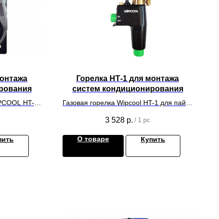
монтажа
Горелка НТ-1 для монтажа
рования
систем кондиционирования
IPCOOL HT-2
Газовая горелка Wipcool HT-1 для пайки
оджиг)
(МАПП газ)
3 528
р.
/
1 pc
О товаре
пить
Купить