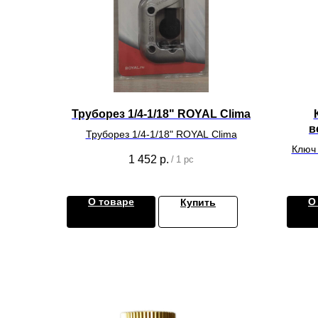
Труборез 1/4-1/18" ROYAL Clima
в
Труборез 1/4-1/18" ROYAL Clima
Ключ 
1 452
р.
/
1 pc
т
О товаре
О
Купить