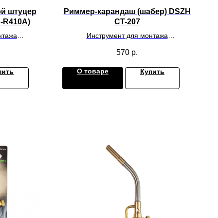
ой штуцер
Риммер-карандаш (шабер) DSZH
"-R410A)
CT-207
нтажа
Инструмент для монтажа
дования
климатического оборудования
570
р.
О товаре
пить
Купить