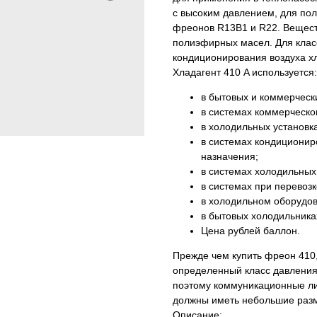
с высоким давлением, для пол
фреонов R13B1 и R22. Вещест
полиэфирных масел. Для класс
кондиционирования воздуха х
Хладагент 410 A используется:
в бытовых и коммерчески
в системах коммерческо
в холодильных установк
в системах кондициони
назначения;
в системах холодильных
в системах при перевоз
в холодильном оборудов
в бытовых холодильника
Цена рублей баллон.
Прежде чем купить фреон 410,
определенный класс давления.
поэтому коммуникационные ли
должны иметь небольшие раз
Описание: