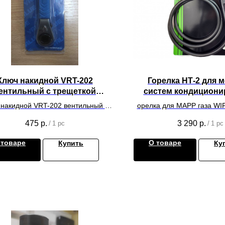
Ключ накидной VRT-202
Горелка НТ-2 для 
ентильный с трещеткой
систем кондициони
1/4",3/16",9/16,1/2
накидной VRT-202 вентильный с
орелка для MAPP газа W
рещеткой 1/4",3/16",9/16,1/2
со шлангом (пьезоп
475
р.
3 290
р.
/
1 pc
/
1 pc
 товаре
О товаре
Купить
Ку