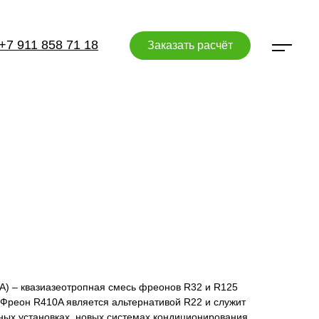
+7 911 858 71 18
Заказать расчёт
A) – квазиазеотропная смесь фреонов R32 и R125
 Фреон R410A является альтернативой R22 и служит
ных установках, новых системах кондиционирования