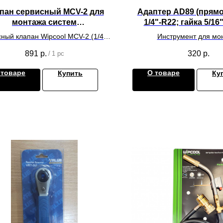
пан сервисный MCV-2 для
Адаптер AD89 (прям
монтажа систем
1/4"-R22; гайка 5/16
кондиционирования
ный клапан Wipcool MCV-2 (1/4" х
Инструмент для мо
5/16" SAE)
климатического обору
891
р.
320
р.
/
1 pc
 товаре
О товаре
Купить
Ку