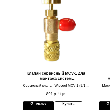
Клапан сервисный MCV-1 для
монтажа систем
м
кондиционирования
Сервисный клапан Wipcool MCV-1 (5/16"
Масл
- 5/16" SAE)
891
р.
/
1 pc
О товаре
О
Купить