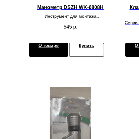
Манометр DSZH WK-6808H
Кла
Инструмент для монтажа
климатического оборудования
Сервис
545
р.
О товаре
О
Купить