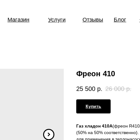
Услуги
Магазин
Отзывы
Блог
Фреон 410
25 500
р.
26 000
р.
Купить
Газ хладон 410A
(фреон R410
(50% на 50% соответственно).
для применения в теплонасос