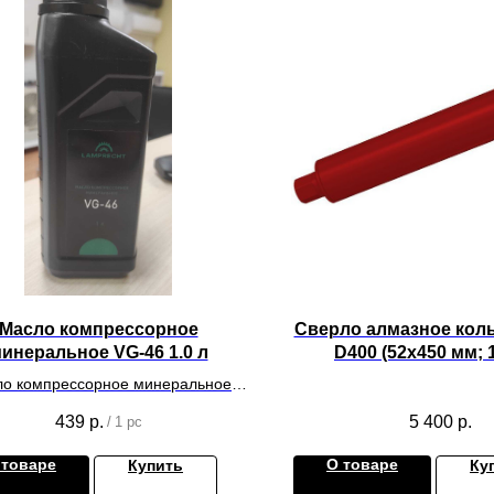
Масло компрессорное
Сверло алмазное кол
инеральное VG-46 1.0 л
D400 (52х450 мм; 1
сегментов)
о компрессорное минеральное
VG-46 1.0 л
439
р.
5 400
р.
/
1 pc
 товаре
О товаре
Купить
Ку