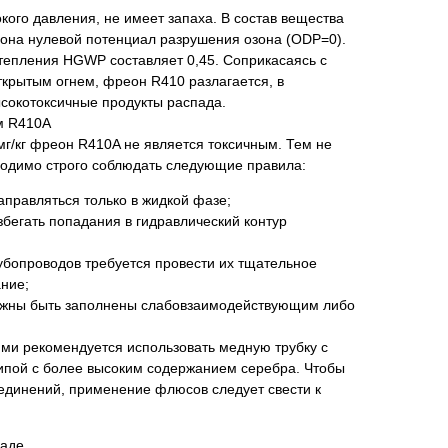
кого давления, не имеет запаха. В состав вещества
еона нулевой потенциал разрушения озона (ODP=0).
тепления HGWP составляет 0,45. Соприкасаясь с
крытым огнем, фреон R410 разлагается, в
ысокотоксичные продукты распада.
м R410A
г/кг фреон R410A не является токсичным. Тем не
ходимо строго соблюдать следующие правила:
правляться только в жидкой фазе;
збегать попадания в гидравлический контур
рубопроводов требуется провести их тщательное
ние;
лжны быть заполнены слабовзаимодействующим либо
ями рекомендуется использовать медную трубку с
ипой с более высоким содержанием серебра. Чтобы
единений, применение флюсов следует свести к
раде