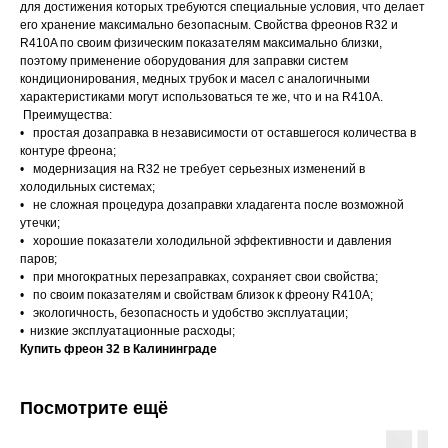
для достижения которых требуются специальные условия, что делает
его хранение максимально безопасным. Свойства фреонов R32 и
R410A по своим физическим показателям максимально близки,
поэтому применение оборудования для заправки систем
кондиционирования, медных трубок и масел с аналогичными
характеристиками могут использоваться те же, что и на R410A.
Преимущества:
• простая дозаправка в независимости от оставшегося количества в
контуре фреона;
• модернизация на R32 не требует серьезных изменений в
холодильных системах;
• не сложная процедура дозаправки хладагента после возможной
утечки;
• хорошие показатели холодильной эффективности и давления
паров;
• при многократных перезаправках, сохраняет свои свойства;
• по своим показателям и свойствам близок к фреону R410А;
• экологичность, безопасность и удобство эксплуатации;
• низкие эксплуатационные расходы;
Купить фреон 32 в Калининграде
Посмотрите ещё