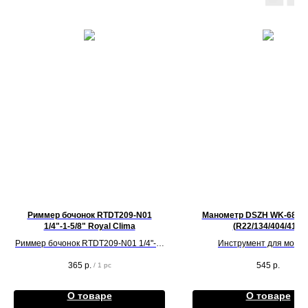
Риммер бочонок RTDT209-N01
Манометр DSZH WK-6808
1/4"-1-5/8" Royal Clima
(R22/134/404/410)
Риммер бочонок RTDT209-N01 1/4"-1-
Инструмент для монт
5/8" Royal Clima
климатического оборудо
365
р.
545
р.
/
1 pc
О товаре
О товаре