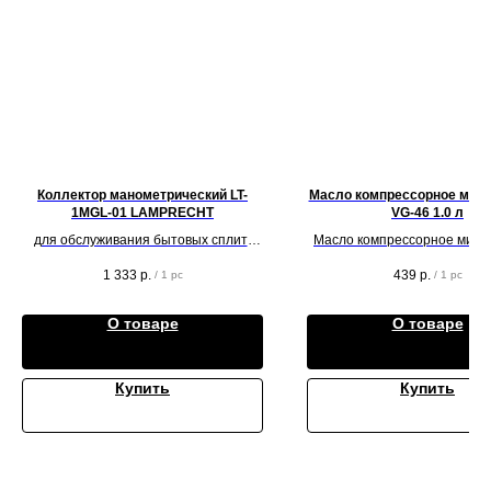
Коллектор манометрический LT-
Масло компрессорное мин
1MGL-01 LAMPRECHT
VG-46 1.0 л
для обслуживания бытовых сплит-
Масло компрессорное мине
систем
VG-46 1.0 л
1 333
р.
439
р.
/
1 pc
/
1 pc
О товаре
О товаре
Купить
Купить