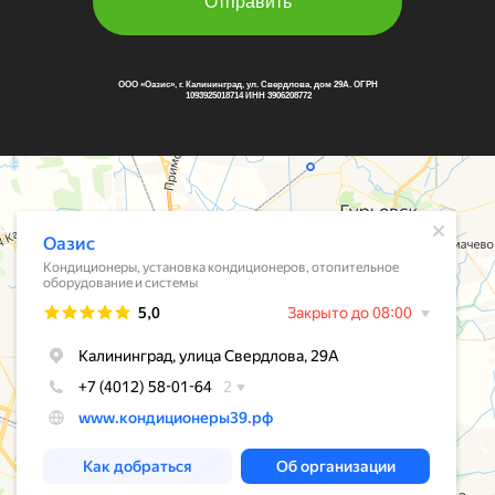
Отправить
ООО «Оазис», г. Калининград, ул. Свердлова, дом 29А. ОГРН
1093925018714 ИНН 3906208772