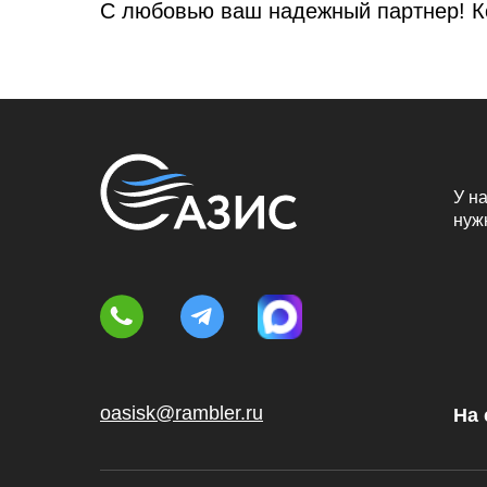
С любовью ваш надежный партнер! К
У на
нуж
oasisk@rambler.ru
На 