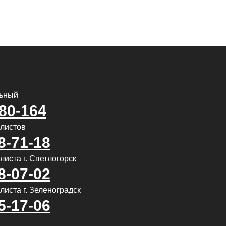
льный
580-164
алистов
8-71-18
иста г. Светлогорск
8-07-02
листа г. Зеленоградск
5-17-06