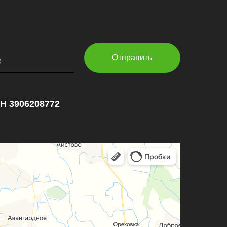
Отправить
е
НН 3906208772