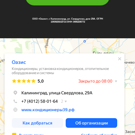
ООО «Оазис», г. Калининград, ул. Свердлова, дом 29А. ОГРН
1093925018714 ИНН 3906208772