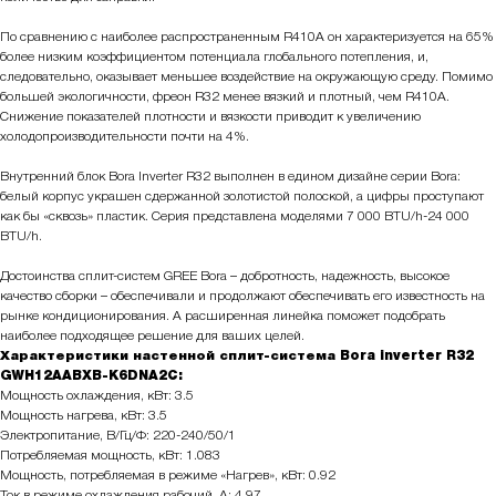
По сравнению с наиболее распространенным R410A он характеризуется на 65%
более низким коэффициентом потенциала глобального потепления, и,
следовательно, оказывает меньшее воздействие на окружающую среду. Помимо
большей экологичности, фреон R32 менее вязкий и плотный, чем R410A.
Снижение показателей плотности и вязкости приводит к увеличению
холодопроизводительности почти на 4%.
Внутренний блок Bora Inverter R32 выполнен в едином дизайне серии Bora:
белый корпус украшен сдержанной золотистой полоской, а цифры проступают
как бы «сквозь» пластик. Серия представлена моделями 7 000 BTU/h-24 000
BTU/h.
Достоинства сплит-систем GREE Bora – добротность, надежность, высокое
качество сборки – обеспечивали и продолжают обеспечивать его известность на
рынке кондиционирования. А расширенная линейка поможет подобрать
наиболее подходящее решение для ваших целей.
Характеристики настенной сплит-система Bora inverter R32
GWH12AABXB-K6DNA2C:
Мощность охлаждения, кВт: 3.5
Мощность нагрева, кВт: 3.5
Электропитание, В/Гц/Ф: 220-240/50/1
Потребляемая мощность, кВт: 1.083
Мощность, потребляемая в режиме «Нагрев», кВт: 0.92
Ток в режиме охлаждения рабочий, А: 4.97