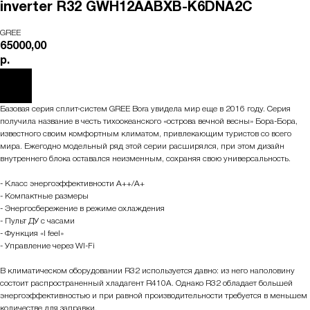
inverter R32 GWH12AABXB-K6DNA2C
GREE
65000,00
р.
Базовая серия сплит-систем GREE Bora увидела мир еще в 2016 году. Серия
получила название в честь тихоокеанского «острова вечной весны» Бора-Бора,
известного своим комфортным климатом, привлекающим туристов со всего
мира. Ежегодно модельный ряд этой серии расширялся, при этом дизайн
внутреннего блока оставался неизменным, сохраняя свою универсальность.
- Класс энергоэффективности A++/A+
- Компактные размеры
- Энергосбережение в режиме охлаждения
- Пульт ДУ с часами
- Функция «I feel»
- Управление через WI-Fi
В климатическом оборудовании R32 используется давно: из него наполовину
состоит распространенный хладагент R410A. Однако R32 обладает большей
энергоэффективностью и при равной производительности требуется в меньшем
количестве для заправки.