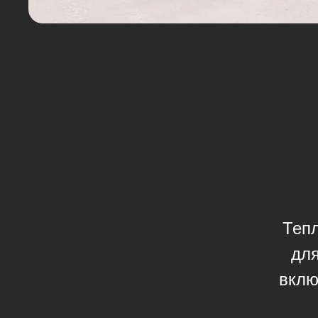
Тепл
для
вклю