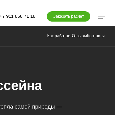
+7 911 858 71 18
Заказать расчёт
Как работает
Отзывы
Контакты
ссейна
 тепла самой природы —