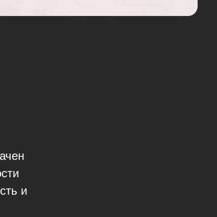
начен
ости
сть и