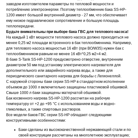
заводом изготовителем параметры по тепловой мощности и
потреблению электроэнергии. Поэтому теплообменник бака SS-HP-
1200 имеет большой внутренний диаметр - 27 мм, что обеспечивает
ему низкое гидравлическое сопротивление и большую площадь
теплопередачи.
Будьте внимательны при выборе бака ГВС для теплового насоса!
На каждый 1 кВт мощности теплового насоса должно приходиться не
менее 0,25 м2 площади встроенного в бак теплообменника. Например,
для теплового насоса мощностью 16 кВт (при ВО/W35) нужен бак с
теплообменником равным не менее 16 кВт*0,25 м2=4 м2.
В баке S-Tank SS-HP-1200 предусмотрено отверстие, внутренним
диаметром 50 мм под установку электрического нагревателя для
дополнительного или аварийного нагрева воды, а также для
периодического санитарного нагрева для борьбы с Легионеллой.
С наружной стороны баки серии SS-HP в стандартном исполнении
объемом до 1000 л включительно защищены пластиковой обшивкой.
Свыше 1000 л баки защищены матерчатой обшивкой.
Бак косвенного нагрева SS-HP-1200 рассчитан на рабочую
температуру от +2 до +95 °С с использованием воды и водно-
гликолевых, а также спиртовых растворов.
Все модели баков ГВС серии SS-HP обладают следующими
конструктивными особенностями:
Баки сделаны из высококачественной нержавеющей стали и по
своей конструкции рассчитаны на многолетнюю эксплуатацию;