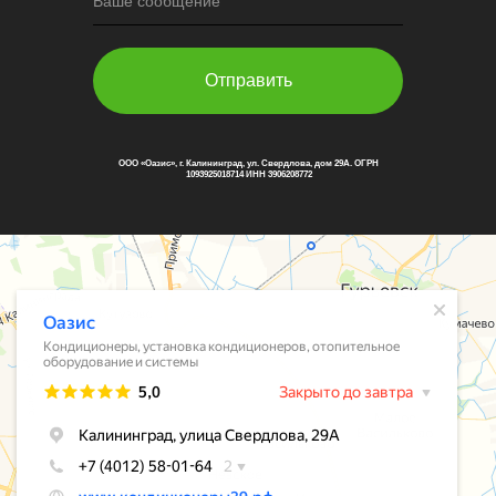
Ваше сообщение
Отправить
ООО «Оазис», г. Калининград, ул. Свердлова, дом 29А. ОГРН
1093925018714 ИНН 3906208772