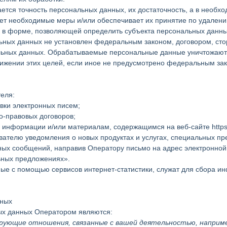
ется точность персональных данных, их достаточность, а в необх
ет необходимые меры и/или обеспечивает их принятие по удалени
 в форме, позволяющей определить субъекта персональных данных
ьных данных не установлен федеральным законом, договором, сто
альных данных. Обрабатываемые персональные данные уничтожают
тижении этих целей, если иное не предусмотрено федеральным за
еля:
вки электронных писем;
о-правовых договоров;
, информации и/или материалам, содержащимся на веб-сайте https
вателю уведомления о новых продуктах и услугах, специальных п
ых сообщений, направив Оператору письмо на адрес электронной п
ьных предложениях».
ые с помощью сервисов интернет-статистики, служат для сбора ин
нных
ых данных Оператором являются:
рующие отношения, связанные с вашей деятельностью, например