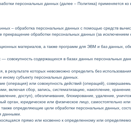
работки персональных данных (далее – Политика) применяется ко
анных – обработка персональных данных с помощью средств вычис
е прекращение обработки персональных данных (за исключением с
ационных материалов, а также программ для ЭВМ и баз данных, об
 — совокупность содержащихся в базах данных персональных дан
я, в результате которых невозможно определить без использова
и иному субъекту персональных данных.
ие (операция) или совокупность действий (операций), совершаемы
ми, включая сбор, запись, систематизацию, накопление, хранение,
авление, доступ), обезличивание, блокирование, удаление, уничт
ный орган, юридическое или физическое лицо, самостоятельно или
 также определяющие цели обработки персональных данных, сост
и данными.
осящаяся прямо или косвенно к определенному или определяемому