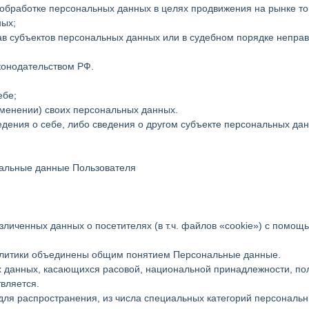
 обработке персональных данных в целях продвижения на рынке тов
ных;
ав субъектов персональных данных или в судебном порядке непра
конодательством РФ.
ебе;
зменении) своих персональных данных.
дения о себе, либо сведения о другом субъекте персональных данн
нальные данные Пользователя
езличенных данных о посетителях (в т.ч. файлов «cookie») с помощ
олитики объединены общим понятием Персональные данные.
х данных, касающихся расовой, национальной принадлежности, по
вляется.
я распространения, из числа специальных категорий персональных 