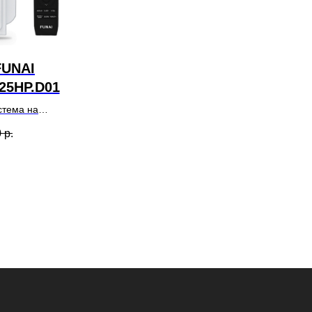
FUNAI
5HP.D01
стема на
 25 метров
0
р.