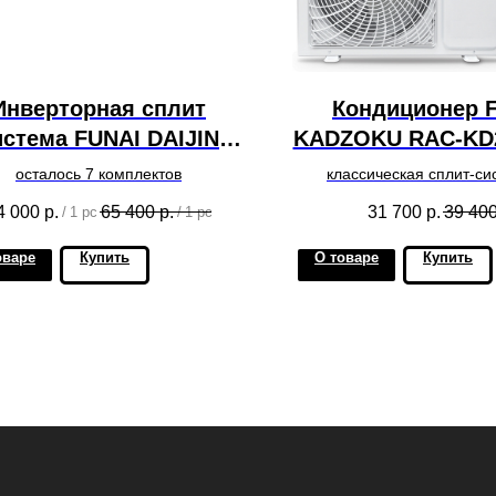
Инверторная сплит
Кондиционер 
истема FUNAI DAIJIN
KADZOKU RAC-KD2
RAC-I-DA25HP.D01
осталось 7 комплектов
классическая сплит-си
(Япония)
рекомендуемую площадь
4 000
р.
65 400
р.
31 700
р.
39 40
/
1 pc
/
1 pc
квадратных
оваре
Купить
О товаре
Купить