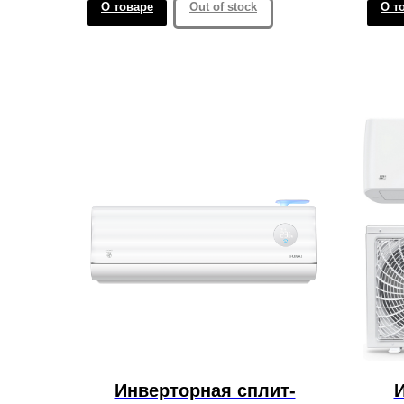
О товаре
Out of stock
О т
Инверторная сплит-
И