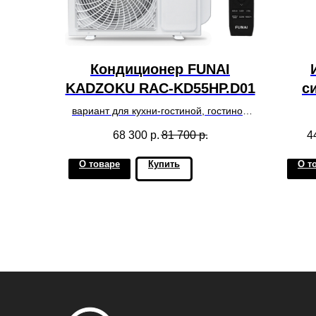
Кондиционер FUNAI
KADZOKU RAC-KD55HP.D01
с
вариант для кухни-гостиной, гостиной
комнаты
68 300
р.
81 700
р.
4
О товаре
Купить
О т