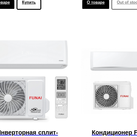
оваре
Купить
О товаре
Out of sto
нверторная сплит-
Кондиционер 