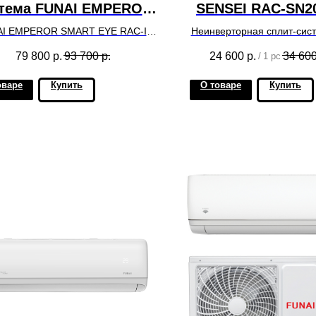
тема FUNAI EMPEROR
SENSEI RAC-SN2
SMART EYE RAC-I-
(Япония) н
I EMPEROR SMART EYE RAC-I-
Неинверторная сплит-си
25HP.D04 NEW 2023!
рекомендуемую 
25HP.D04 на рекомендуемую
SENSEI RAC-SN20HP.
79 800
р.
93 700
р.
24 600
р.
34 60
/
1 pc
площадь до 25 кв.м.
рекомендуемую площадь
до 20 м2.
оваре
Купить
О товаре
Купить