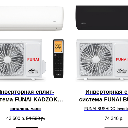
нверторная сплит-
Инверторная с
тема FUNAI KADZOKU
система FUNAI 
C-I-KD25HP.D03 WiFi
RAC-I-BS35HP
осталось мало
FUNAI BUSHIDO Inverte
2025
BS35HP.D01 на реком
43 600
р.
54 500
р.
74 340
р.
площадь до 35 кв