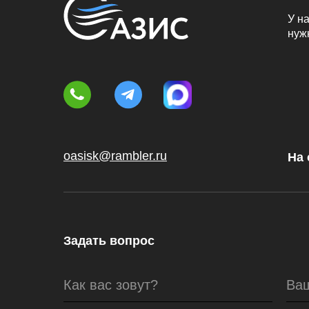
У на
нуж
oasisk@rambler.ru
На 
Задать вопрос
Как вас зовут?
Ва