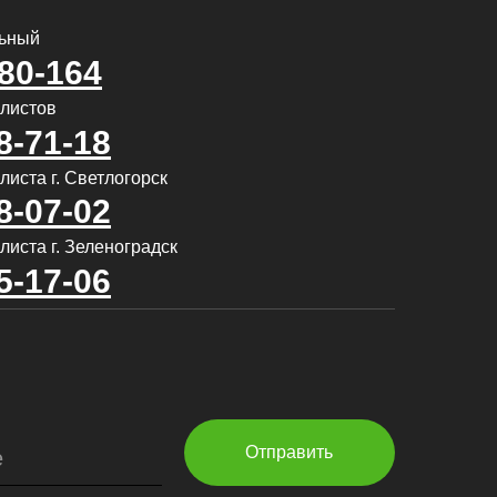
льный
580-164
алистов
8-71-18
иста г. Светлогорск
8-07-02
листа г. Зеленоградск
5-17-06
Отправить
е