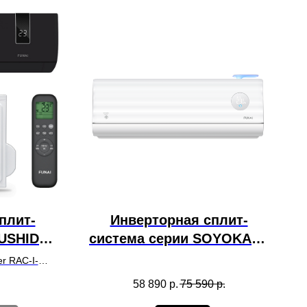
плит-
Инверторная сплит-
BUSHIDO
система серии SOYOKAZE
.D01
Inverter RAC-I-SZ30HP.D01
r RAC-I-
(комплект)
ендуемую
58 890
р.
75 590
р.
.м.