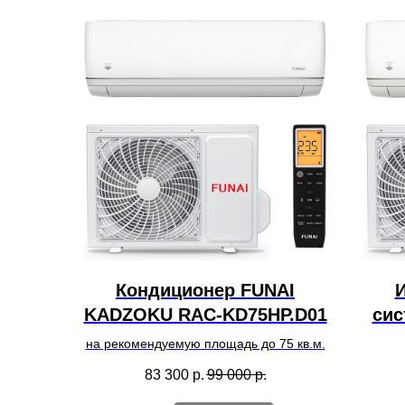
Кондиционер FUNAI
И
KADZOKU RAC-KD75HP.D01
сис
RA
на рекомендуемую площадь до 75 кв.м.
83 300
р.
99 000
р.