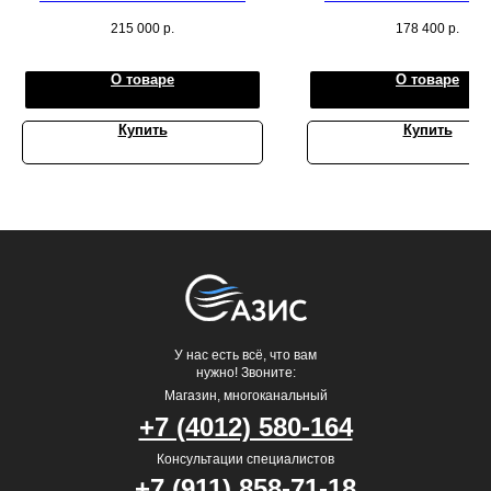
DRAGON LAC-DR140HP.D01 на
DRAGON LAC-DR105HP.D
215 000
р.
178 400
р.
рекомендуемую площадь до 140 кв.м.
рекомендуемую площадь до 1
О товаре
О товаре
Купить
Купить
У нас есть всё, что вам
нужно! Звоните:
Магазин, многоканальный
+7 (4012) 580-164
Консультации специалистов
+7 (911) 858-71-18