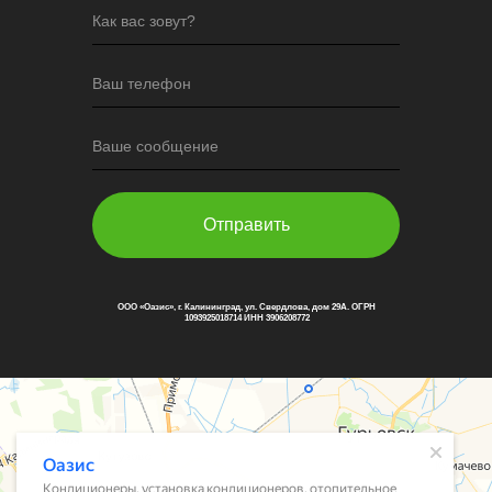
Как вас зовут?
Ваш телефон
Ваше сообщение
Отправить
ООО «Оазис», г. Калининград, ул. Свердлова, дом 29А. ОГРН
1093925018714 ИНН 3906208772