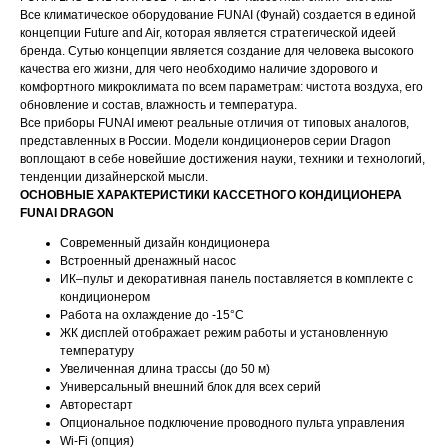
Все климатическое оборудование FUNAI (Фунай) создается в единой
концепции Future and Air, которая является стратегической идеей
бренда. Сутью концепции является создание для человека высокого
качества его жизни, для чего необходимо наличие здорового и
комфортного микроклимата по всем параметрам: чистота воздуха, его
обновление и состав, влажность и температура.
Все приборы FUNAI имеют реальные отличия от типовых аналогов,
представленных в России. Модели кондиционеров серии Dragon
воплощают в себе новейшие достижения науки, техники и технологий,
тенденции дизайнерской мысли.
ОСНОВНЫЕ ХАРАКТЕРИСТИКИ КАССЕТНОГО КОНДИЦИОНЕРА
FUNAI DRAGON
Современный дизайн кондиционера
Встроенный дренажный насос
ИК–пульт и декоративная панель поставляется в комплекте с
кондиционером
Работа на охлаждение до -15°С
ЖК дисплей отображает режим работы и установленную
температуру
Увеличенная длина трассы (до 50 м)
Универсальный внешний блок для всех серий
Авторестарт
Опциональное подключение проводного пульта управления
Wi-Fi (опция)