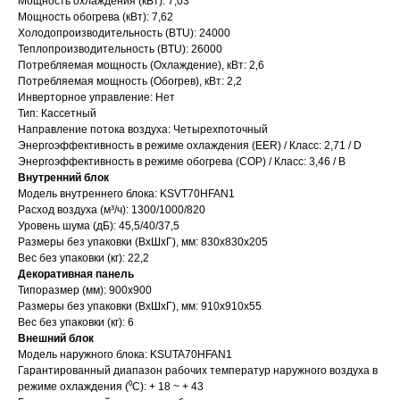
Мощность охлаждения (кВт): 7,03
Мощность обогрева (кВт): 7,62
Холодопроизводительность (BTU): 24000
Теплопроизводительность (BTU): 26000
Потребляемая мощность (Охлаждение), кВт: 2,6
Потребляемая мощность (Обогрев), кВт: 2,2
Инверторное управление: Нет
Тип: Кассетный
Направление потока воздуха: Четырехпоточный
Энергоэффективность в режиме охлаждения (EER) / Класс: 2,71 / D
Энергоэффективность в режиме обогрева (COP) / Класс: 3,46 / В
Внутренний блок
Модель внутреннего блока: KSVT70HFAN1
Расход воздуха (м³/ч): 1300/1000/820
Уровень шума (дБ): 45,5/40/37,5
Размеры без упаковки (ВхШхГ), мм: 830х830х205
Вес без упаковки (кг): 22,2
Декоративная панель
Типоразмер (мм): 900х900
Размеры без упаковки (ВхШхГ), мм: 910х910х55
Вес без упаковки (кг): 6
Внешний блок
Модель наружного блока: KSUTA70HFAN1
Гарантированный диапазон рабочих температур наружного воздуха в
режиме охлаждения (⁰С): + 18 ~ + 43