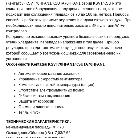
(Кентатсу) KSVT70HFAN1/KSUTA70HFAN1 серии KSVT/KSUT- это
климатическое оборудование полупромышленного типа, которое
подходит для охлаждения площади от 70 до 160 кв. метров. Приборы
способны работать в режиме осушения и подачи свежего воздуха. При
необходимости можно дополнительно заказать ИК пульт или Wi-Fi-
контроллер.
Кондиционер оснащен высоким уровнем безопасности от перегрузок,
утечки хладагента, перепадов напряжения и так далее. Прибор
регулярно проводит автоматическую диагностику системы, после
которой сообщает о возможных ошибках для своевременного их
устранения.
Особенности Kentatsu KSVT70HFAN1/KSUTA70HFAN1
Автоматическое качание заслонок
Управление скоростью вентилятора
Комплект для низкой температуры (опция)
Отсутствие электромагнитных помех
Гибкая система подключения
Защита от коррозии
Съемная лицевая панель
Теплый пуск
ТЕХНИЧЕСКИЕ ХАРАКТЕРИСТИКИ:
Рекомендуемая площадь (м²): 70
Охлаждение/Обогрев (кВт): 7,03/7,62