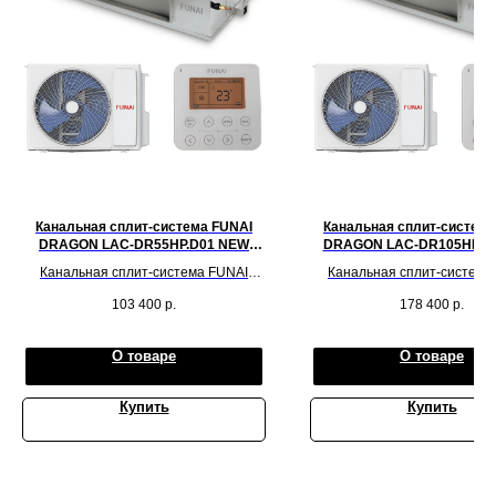
Канальная сплит-система FUNAI
Канальная сплит-система
DRAGON LAC-DR55HP.D01 NEW
DRAGON LAC-DR105HP.D
2023!
2023!
Канальная сплит-система FUNAI
Канальная сплит-система
DRAGON LAC-DR55HP.D01 на
DRAGON LAC-DR105HP.D
103 400
р.
178 400
р.
рекомендуемую площадь до 55 кв.м.
рекомендуемую площадь до 1
О товаре
О товаре
Купить
Купить