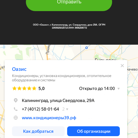
Отправить
ООО «Оазис», г. Калининград, ул. Свердлова, дом 29А. ОГРН
1093925018714 ИНН 3906208772