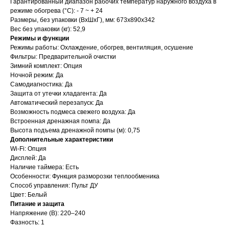
Гарантированный диапазон рабочих температур наружного воздуха в
режиме обогрева (°С): - 7 ~ + 24
Размеры, без упаковки (ВхШхГ), мм: 673х890х342
Вес без упаковки (кг): 52,9
Режимы и функции
Режимы работы: Охлаждение, обогрев, вентиляция, осушение
Фильтры: Предварительной очистки
Зимний комплект: Опция
Ночной режим: Да
Самодиагностика: Да
Защита от утечки хладагента: Да
Автоматический перезапуск: Да
Возможность подмеса свежего воздуха: Да
Встроенная дренажная помпа: Да
Высота подъема дренажной помпы (м): 0,75
Дополнительные характеристики
Wi-Fi: Опция
Дисплей: Да
Наличие таймера: Есть
Особенности: Функция разморозки теплообменика
Способ управления: Пульт ДУ
Цвет: Белый
Питание и защита
Напряжение (В): 220–240
Фазность: 1