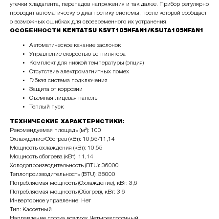
утечки хладагента, перепадов напряжения и так далее. Прибор регулярно
проводит автоматическую диагностику системы, после которой сообщает
о возможных ошибках для своевременного их устранения.
ОСОБЕННОСТИ KENTATSU
KSVT105HFAN1/KSUTA105HFAN1
Автоматическое качание заслонок
Управление скоростью вентилятора
Комплект для низкой температуры (опция)
Отсутствие электромагнитных помех
Гибкая система подключения
Защита от коррозии
Съемная лицевая панель
Теплый пуск
ТЕХНИЧЕСКИЕ ХАРАКТЕРИСТИКИ:
Рекомендуемая площадь (м²): 100
Охлаждение/Обогрев (кВт): 10,55/11,14
Мощность охлаждения (кВт): 10,55
Мощность обогрева (кВт): 11,14
Холодопроизводительность (BTU): 36000
Теплопроизводительность (BTU): 38000
Потребляемая мощность (Охлаждение), кВт: 3,6
Потребляемая мощность (Обогрев), кВт: 3,6
Инверторное управление: Нет
Тип: Кассетный
Направление потока воздуха: Четырехпоточный