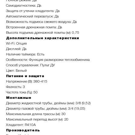
Ночной режим: Да
Самодиагностика: Да
Защита от утечки хладагента: Да
Автоматический перезапуск: Да
Возможность подмеса свежего воздуха: Да
Встроенная дренажная помпа: Да
Высота подъема дренажной помпы (м): 0,75
Дополнительные характеристики
Wi-Fi: Опция
Дисплей: Да
Наличие таймера: Есть
Особенности: Функция разморозки теплообменика
Способ управления: Пульт ДУ
Цвет: Белый
Питание и защита
Напряжение (В): 380-415
Фазность: 3
Частота тока (Гц): 50
Монтажные
Диаметр жидкостной трубы, дюймы (мм): 3/8 (9,52)
Диаметр газовой трубы, дюймы (мм): 3/4 (19,05)
Максимальная длина трассы (м): 30
Максимальный перепад высот (м): 20
Хладагент: R410A
Производитель