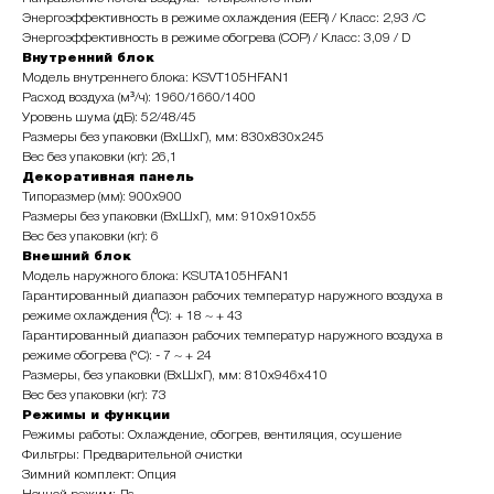
Энергоэффективность в режиме охлаждения (EER) / Класс: 2,93 /С
Энергоэффективность в режиме обогрева (COP) / Класс: 3,09 / D
Внутренний блок
Модель внутреннего блока: KSVT105HFAN1
Расход воздуха (м³/ч): 1960/1660/1400
Уровень шума (дБ): 52/48/45
Размеры без упаковки (ВхШхГ), мм: 830х830х245
Вес без упаковки (кг): 26,1
Декоративная панель
Типоразмер (мм): 900х900
Размеры без упаковки (ВхШхГ), мм: 910х910х55
Вес без упаковки (кг): 6
Внешний блок
Модель наружного блока: KSUTA105HFAN1
Гарантированный диапазон рабочих температур наружного воздуха в
режиме охлаждения (⁰С): + 18 ~ + 43
Гарантированный диапазон рабочих температур наружного воздуха в
режиме обогрева (°С): - 7 ~ + 24
Размеры, без упаковки (ВхШхГ), мм: 810х946х410
Вес без упаковки (кг): 73
Режимы и функции
Режимы работы: Охлаждение, обогрев, вентиляция, осушение
Фильтры: Предварительной очистки
Зимний комплект: Опция