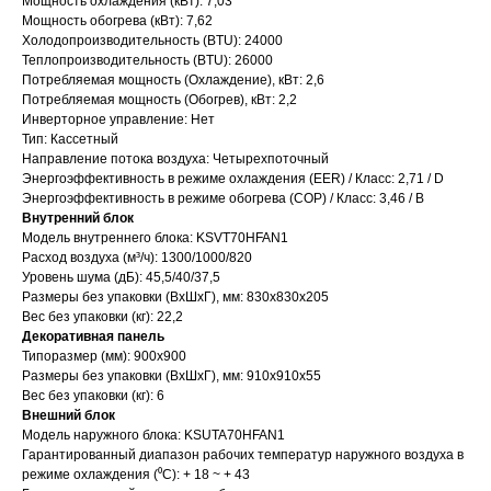
Мощность охлаждения (кВт): 7,03
Мощность обогрева (кВт): 7,62
Холодопроизводительность (BTU): 24000
Теплопроизводительность (BTU): 26000
Потребляемая мощность (Охлаждение), кВт: 2,6
Потребляемая мощность (Обогрев), кВт: 2,2
Инверторное управление: Нет
Тип: Кассетный
Направление потока воздуха: Четырехпоточный
Энергоэффективность в режиме охлаждения (EER) / Класс: 2,71 / D
Энергоэффективность в режиме обогрева (COP) / Класс: 3,46 / В
Внутренний блок
Модель внутреннего блока: KSVT70HFAN1
Расход воздуха (м³/ч): 1300/1000/820
Уровень шума (дБ): 45,5/40/37,5
Размеры без упаковки (ВхШхГ), мм: 830х830х205
Вес без упаковки (кг): 22,2
Декоративная панель
Типоразмер (мм): 900х900
Размеры без упаковки (ВхШхГ), мм: 910х910х55
Вес без упаковки (кг): 6
Внешний блок
Модель наружного блока: KSUTA70HFAN1
Гарантированный диапазон рабочих температур наружного воздуха в
режиме охлаждения (⁰С): + 18 ~ + 43