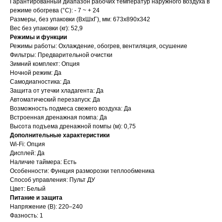
Гарантированный диапазон рабочих температур наружного воздуха в
режиме обогрева (°С): - 7 ~ + 24
Размеры, без упаковки (ВхШхГ), мм: 673х890х342
Вес без упаковки (кг): 52,9
Режимы и функции
Режимы работы: Охлаждение, обогрев, вентиляция, осушение
Фильтры: Предварительной очистки
Зимний комплект: Опция
Ночной режим: Да
Самодиагностика: Да
Защита от утечки хладагента: Да
Автоматический перезапуск: Да
Возможность подмеса свежего воздуха: Да
Встроенная дренажная помпа: Да
Высота подъема дренажной помпы (м): 0,75
Дополнительные характеристики
Wi-Fi: Опция
Дисплей: Да
Наличие таймера: Есть
Особенности: Функция разморозки теплообменика
Способ управления: Пульт ДУ
Цвет: Белый
Питание и защита
Напряжение (В): 220–240
Фазность: 1