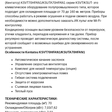
(Кентатсу) KSVT70HFAN1/KSUTA70HFAN1 серии KSVT/KSUT- это
климатическое оборудование полупромышленного типа, которое
подходит для охлаждения площади от 70 до 160 кв. метров. Приборы
способны работать в режиме осушения и подачи свежего воздуха. При
необходимости можно дополнительно заказать ИК пульт или Wi-Fi-
контроллер.
Кондиционер оснащен высоким уровнем безопасности от перегрузок,
утечки хладагента, перепадов напряжения и так далее. Прибор
регулярно проводит автоматическую диагностику системы, после
которой сообщает о возможных ошибках для своевременного их
устранения.
Особенности Kentatsu KSVT70HFAN1/KSUTA70HFAN1
Автоматическое качание заслонок
Управление скоростью вентилятора
Комплект для низкой температуры (опция)
Отсутствие электромагнитных помех
Гибкая система подключения
Защита от коррозии
Съемная лицевая панель
Теплый пуск
ТЕХНИЧЕСКИЕ ХАРАКТЕРИСТИКИ:
Рекомендуемая площадь (м²): 70
Охлаждение/Обогрев (кВт): 7,03/7,62