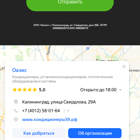
Отправить
ООО «Оазис», г. Калининград, ул. Свердлова, дом 29А. ОГРН
1093925018714 ИНН 3906208772