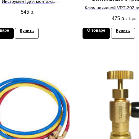
Инструмент для монтажа
1/4",3/16",9/16,
лиматического оборудования
Ключ накидной VRT-202 в
545
р.
трещеткой 1/4",3/16",
475
р.
/
1 pc
варе
О товаре
Купить
Купить