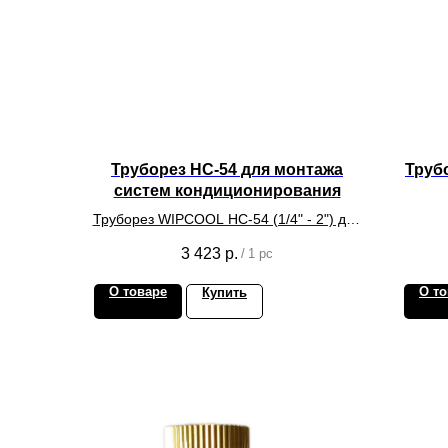
Труборез НС-54 для монтажа
Трубо
систем кондиционирования
Труборез WIPCOOL HC-54 (1/4" - 2") для
медных труб
к
3 423
р.
/
1 pc
О товаре
О то
Купить