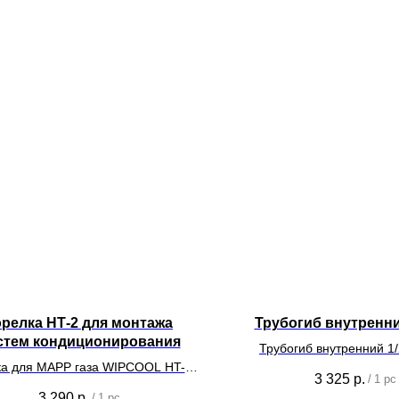
орелка НТ-2 для монтажа
Трубогиб внутренний
стем кондиционирования
Трубогиб внутренний 1/
ка для MAPP газа WIPCOOL HT-2
монтажа систем кондицио
3 325
р.
/
1 pc
со шлангом (пьезоподжиг)
3 290
р.
/
1 pc