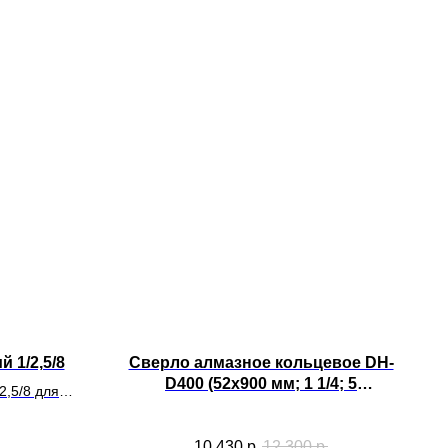
 1/2,5/8
Сверло алмазное кольцевое DH-
D400 (52х900 мм; 1 1/4; 5
2,5/8 для
сегментов)
нирования.
10 430
р.
12 300
р.