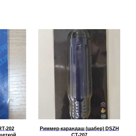
RT-202
Риммер-карандаш (шабер) DSZH
щеткой
CT-207