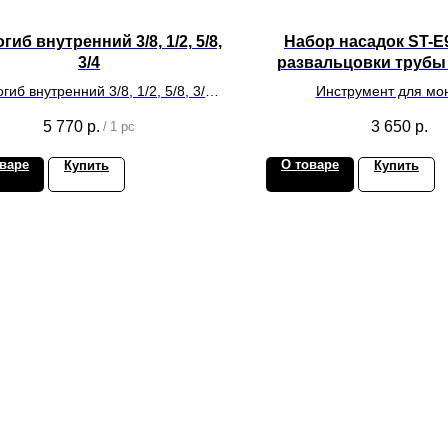
гиб внутренний 3/8, 1/2, 5/8,
Набор насадок ST-E
3/4
развальцовки трубы 1/
1/2", 5/8", 3/4
гиб внутренний 3/8, 1/2, 5/8, 3/4
Инструмент для мо
для монтажа систем
климатического обору
5 770
р.
3 650
р.
/
1 pc
кондиционирования.
варе
О товаре
Купить
Купить