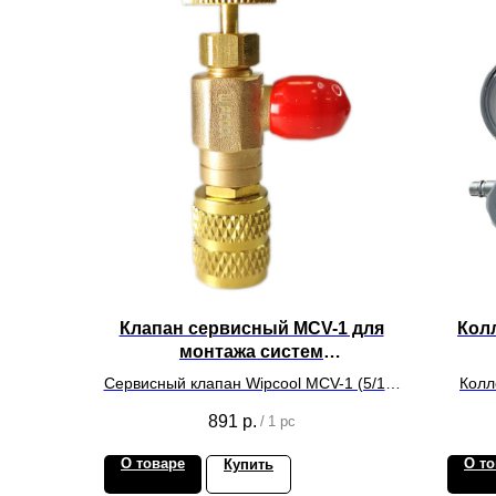
Клапан сервисный MCV-1 для
Кол
монтажа систем
кондиционирования
Сервисный клапан Wipcool MCV-1 (5/16"
Колл
- 5/16" SAE)
891
р.
/
1 pc
О товаре
О то
Купить