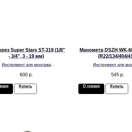
рез Super Stars ST-319 (1/8"
Манометр DSZH WK-6
- 3/4", 3 - 19 мм)
(R22/134/404/4
Инструмент для монтажа
Инструмент для мо
лиматического оборудования
климатического обору
600
р.
545
р.
варе
О товаре
Купить
Купить