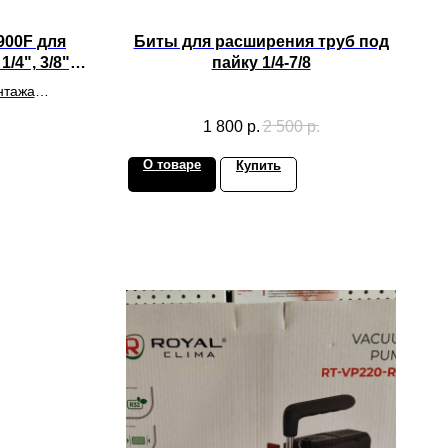
900F для
Биты для расширения труб под
4", 3/8",
пайку 1/4-7/8
"
нтажа
дования
1 800
р.
2 500
р.
О товаре
Купить