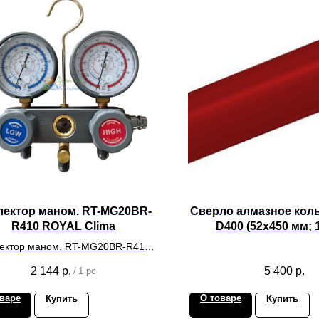
лектор маном. RT-MG20BR-
Сверло алмазное кол
R410 ROYAL Clima
D400 (52х450 мм; 1
сегментов)
ектор маном. RT-MG20BR-R410
ROYAL Clima
2 144
р.
5 400
р.
/
1 pc
варе
О товаре
Купить
Купить