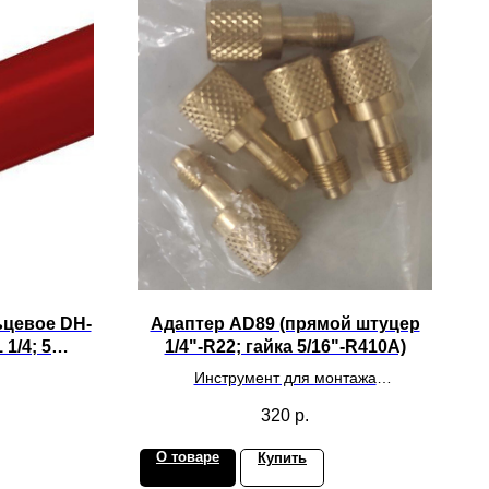
ьцевое DH-
Адаптер AD89 (прямой штуцер
 1/4; 5
1/4"-R22; гайка 5/16"-R410A)
Инструмент для монтажа
климатического оборудования
320
р.
О товаре
Купить