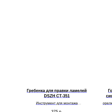
Гребенка для правки ламелей
Г
DSZH СТ-351
си
Инструмент для монтажа
орел
климатического оборудования
375
р.