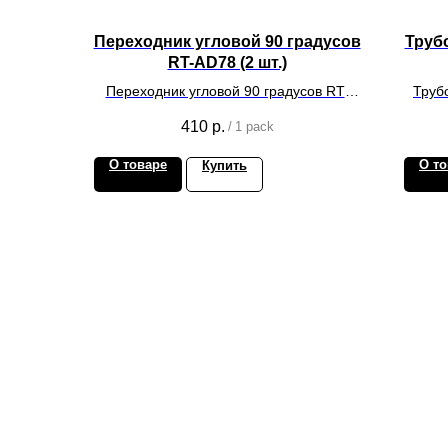
Переходник угловой 90 градусов
Трубо
RT-AD78 (2 шт.)
Переходник угловой 90 градусов RT-
Трубо
AD78
410
р.
/
1 pack
О товаре
О то
Купить