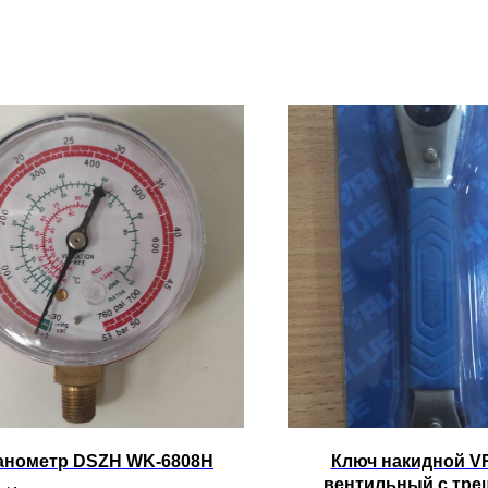
анометр DSZH WK-6808H
Ключ накидной V
вентильный с тре