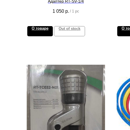
Адаптер RT-SV-1/4
к
1 050
р.
/
1 pc
О товаре
О то
Out of stock