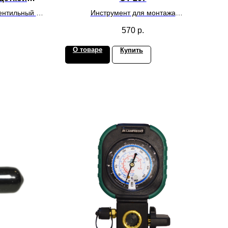
1/2
ентильный с
Инструмент для монтажа
9/16,1/2
климатического оборудования
570
р.
О товаре
Купить