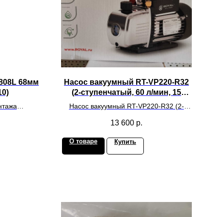
808L 68мм
Насос вакуумный RT-VP220-R32
10)
(2-ступенчатый, 60 л/мин, 15
microns, 1/4"SAE, R32 Royal Clima
нтажа
Насос вакуумный RT-VP220-R32 (2-
дования
ступенчатый, 60 л/мин, 15 microns,
13 600
р.
1/4"SAE, R32 Royal Clima
О товаре
Купить