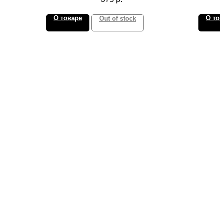
О товаре
О то
Out of stock