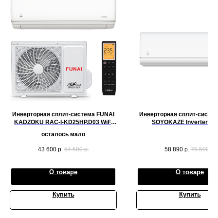
Инверторная сплит-система FUNAI
Инверторная сплит-систем
KADZOKU RAC-I-KD25HP.D03 WiFi
SOYOKAZE Inverter RA
2025
SZ30HP.D01 (комплек
осталось мало
43 600
р.
54 500
р.
58 890
р.
75 590
р.
О товаре
О товаре
Купить
Купить