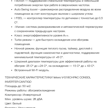
I-Action — поддержание стабильной температуры и небольшое
потребление энергии при работе в сверхнизких частотах.
Auto Swing louver – равномерное распределение воздуха во всем
помещении за счет конструкции жалюзи с широким углом.
I FEEL — контроллер температуры по датчикам с точностью до 0,5
С°.
«Умная» система размораживания и автоматической перезагрузки
с сохранением предыдущих настроек.
Класс энергоэффективности уровня А++.
Turbo режим — для быстрого охлаждения или обогрева
помещения.
Ночной режим, функция теплого пуска, таймер, дисплей с
подсветкой, функция самоочистки и диагностики, поддержание
минимальной температуры от +8 С°.
Широкий диапазон температуры для эффективной работы на
обогрев -25 С° до +24 С°, на охлаждение — 15 С° до + 43 С°.
Встроенный Wi-Fi модуль.
ТЕХНИЧЕСКИЕ ХАРАКТЕРИСТИКИ Vetero V-S18CHPAC CONSOL
INVERTER CANTIGO
Площадь до: 50 м2.
Режимы работы: обогрев/охлаждение
Компрессор: Инверторный
Мин. уровень шума: 28 дБА
Цвет: Белый
Фильтры: Улучшенные