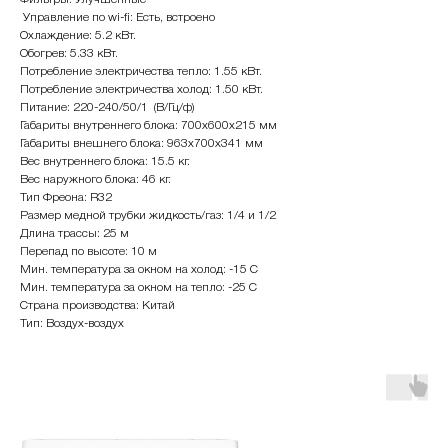
Управление по wi-fi: Есть, встроено
Охлаждение: 5.2 кВт.
Обогрев: 5.33 кВт.
Потребление электричества тепло: 1.55 кВт.
Потребление электричества холод: 1.50 кВт.
Питание: 220-240/50/1 (В/Гц/ф)
Габариты внутреннего блока: 700х600х215 мм
Габариты внешнего блока: 963х700х341 мм
Вес внутреннего блока: 15.5 кг.
Вес наружного блока: 46 кг.
Тип Фреона: R32
Размер медной трубки жидкость/газ: 1/4 и 1/2
Длина трассы: 25 м
Перепад по высоте: 10 м
Мин. температура за окном на холод: -15 С
Мин. температура за окном на тепло: -25 С
Страна производства: Китай
Тип: Воздух-воздух