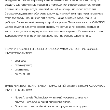
воздушного потока через верхние и нижние жалюзи позволит быстро
создать благоприятные условия в помещение. Инверторная технология
применяемая при создании этой линейки кондиционеров позволит
быстро охладить или обогреть воздух до нужной температуры, в отличие
от более традиционных сплит-систем. Такая система рассчитана на
работу с более низкой температурой на улице. Тепловые насосы CANTIGO
Consol Inverter славятся своей экономичностью и износостойкостью, и
часто пользуются популярностью в северных странах. Помимо этого они
довольно экологичные, так как работают на основе фреона R32.
РЕЖИМ РАБОТЫ ТЕПЛОВОГО НАСОСА Vetero V-S18CHPAC CONSOL
INVERTER CANTIGO
обогрев;
охлаждение;
осушение;
вентиляция.
ВНЕДРЕНИЕ СПЕЦИАЛЬНЫХ ТЕХНОЛОГИЙ Vetero V-S18CHPAC CONSOL
INVERTER CANTIGO
Noise Analysis Technology — низкий уровень шума как
внутреннего блока, так и внешнего блока.
Dual stream — двойной поток распределения воздуха.