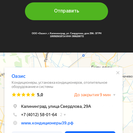
Отправить
ООО «Оазис», г. Калининград, ул. Свердлова, дом 29А. ОГРН
1093925018714 ИНН 3906208772