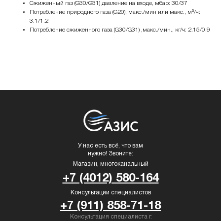
Сжиженный газ (G30/G31) давление на входе, мбар: 30/37
Потребление природного газа (G20), макс./мин или макс., м³/ч:
3.1/1.2
Потребление сжиженного газа (G30/G31) ,макс./мин., кг/ч: 2.15/0.9
У нас есть всё, что вам
нужно! Звоните:
Магазин, многоканальный
+7 (4012) 580-164
Консультации специалистов
+7 (911) 858-71-18
Консультация специалиста г.