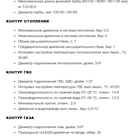
Максимальная длина дымовой трубы (60­100 / 80­80 / 80-125 мм),
м: 5,0/20,0
Диаметр трубы, мм: 100-60 / 80-80
КОНТУР ОТОПЛЕНИЯ
Минимальное давление в системе отопления, бар: 0.5
Максимальное давление в системе отопления, бар: 3
Объем расширительного бака, л: 7
Предварительное давление расширительного бака, бар: 1
Интервал настройки температуры теплоносителя мин./макс., °С:
35/85
Диаметр подключения теплоносителя, дюйм: 3/4"
КОНТУР ГВС
Диаметр подключения ГВС, ХВС, дюйм: 1/2"
Интервал настройки температуры ГВС мин./макс., °С: 35/55
Производительность по горячей воде DT=25 °C, л/мин.: 14.8
Производительность по горячей воде DT=30 °C, л/мин.: 12.3
Минимальный проток, л/мин.: 2.3
Давление в водопроводе мин./макс., бар: 0,5/10
КОНТУР ГАЗА
Диаметр подключения газа, дюйм: 3/4"
Природный газ (G20) давление на входе, мбар: 20