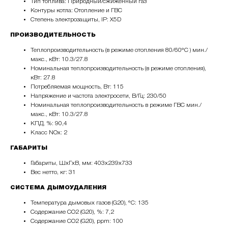
Тип топлива: Природный/сжиженный газ
Контуры котла: Отопление и ГВС
Степень электрозащиты, IP: X5D
ПРОИЗВОДИТЕЛЬНОСТЬ
Теплопроизводительность (в режиме отопления 80/60°С ) мин./
макс., кВт: 10.3/27.8
Номинальная теплопроизводительность (в режиме отопления),
кВт: 27.8
Потребляемая мощность, Вт: 115
Напряжение и частота электросети, В/Гц: 230/50
Номинальная теплопроизводительность в режиме ГВС мин./
макс., кВт: 10.3/27.8
КПД, %: 90,4
Класс NOx: 2
ГАБАРИТЫ
Габариты, ШхГхВ, мм: 403х239х733
Вес нетто, кг: 31
СИСТЕМА ДЫМОУДАЛЕНИЯ
Температура дымовых газов (G20), °С: 135
Содержание СО2 (G20), %: 7,2
Содержание СО2 (G20), ppm: 100