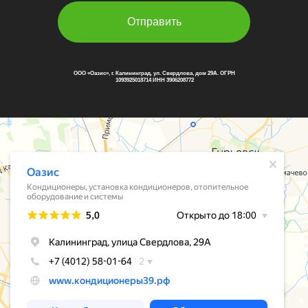
Отправить
ООО «Оазис», г. Калининград, ул. Свердлова, дом 29А. ОГРН
1093925018714 ИНН 3906208772