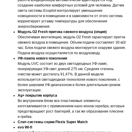
создание наиболее комфортных условий для человека. Датчик
света системы Ecopilot контролирует уменьшение
освещенности в помещении и в зависимости от этого система
корректирует уставку температуры для обеспечения
энергосбережения.
Модуль O2 Fresh притока свежего воздуха (опция)
Обеспечивая вентиляцию, модуль O2 Fresh гарантирует приток
свежего воздуха в помещение. Объем подачи составляет 30 м3/
час. Блок подачи свежего воздуха монтируется снаружи здания.
Подача воздуха осуществляется по воздуховоду.
УФ-лампа нового поколения
Модуль UVC состоит из двух светодиодных УФ-ламп,
генерирующих УФ-свет длиной 275 нм. Средняя степень
очистки может достигать 91,47%. В данной модели
используется светодиодная технология нового поколения, с
более широким УФ-диапазоном и более длительным сроком
эксплуатации.
Ag+ покрытие корпуса
Во внутреннем блоке все пластиковые элементы
изготавливаются с применением нано-ионов серебра, которые
предотвращают рост бактерий, а так же образование плесени
и грибка.
Слит-системы серии Flexis Super Match
evo Wi-fi