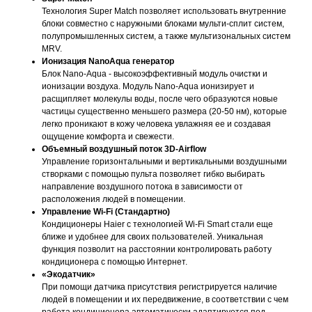
Технология Super Match позволяет использовать внутренние
блоки совместно с наружными блоками мульти-сплит систем,
полупромышленных систем, а также мультизональных систем
MRV.
Ионизация NanoAqua генератор
Блок Nano-Aqua - высокоэффективный модуль очистки и
ионизации воздуха. Модуль Nano-Aqua ионизирует и
расщипляет молекулы воды, после чего образуются новые
частицы существенно меньшего размера (20-50 нм), которые
легко проникают в кожу человека увлажняя ее и создавая
ощущение комфорта и свежести.
Объемный воздушный поток 3D-Airflow
Управление горизонтальными и вертикальными воздушными
створками с помощью пульта позволяет гибко выбирать
направление воздушного потока в зависимости от
расположения людей в помещении.
Управление Wi-Fi (Стандартно)
Кондиционеры Haier с технологией Wi-Fi Smart стали еще
ближе и удобнее для своих пользователей. Уникальная
функция позволит на расстоянии контролировать работу
кондиционера с помощью Интернет.
«Экодатчик»
При помощи датчика присутствия регистрируется наличие
людей в помещении и их передвижение, в соответствии с чем
работа кондиционера автоматически адаптируется под