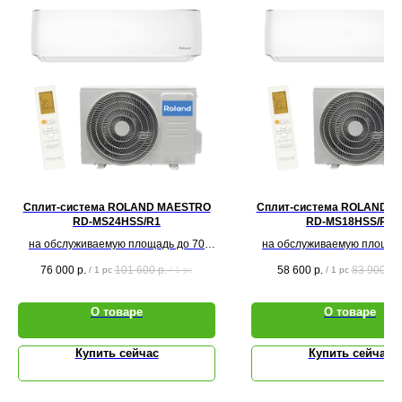
Сплит-система ROLAND MAESTRO
Сплит-система ROLAND 
RD-MS24HSS/R1
RD-MS18HSS/R1
на обслуживаемую площадь до 70
на обслуживаемую площад
кв.м.
кв.м.
76 000
р.
101 600
р.
58 600
р.
83 900
р.
/
1 pc
/
1 pc
/
1 pc
О товаре
О товаре
Купить сейчас
Купить сейчас