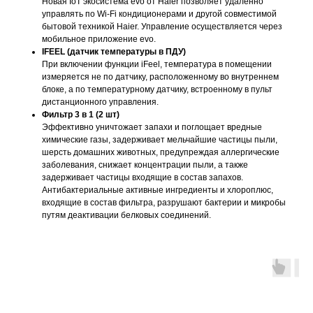
Новая IoT экосистема evo от Haier позволяет удаленно
управлять по Wi-Fi кондиционерами и другой совместимой
бытовой техникой Haier. Управление осуществляется через
мобильное приложение evo.
IFEEL (датчик температуры в ПДУ)
При включении функции iFeel, температура в помещении
измеряется не по датчику, расположенному во внутреннем
блоке, а по температурному датчику, встроенному в пульт
дистанционного управления.
Фильтр 3 в 1 (2 шт)
Эффективно уничтожает запахи и поглощает вредные
химические газы, задерживает мельчайшие частицы пыли,
шерсть домашних животных, предупреждая аллергические
заболевания, снижает концентрации пыли, а также
задерживает частицы входящие в состав запахов.
Антибактериальные активные ингредиенты и хлороплюс,
входящие в состав фильтра, разрушают бактерии и микробы
путям деактивации белковых соединений.