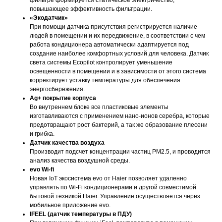
повышающее эффективность фильтрации.
«Экодатчик»
При помощи датчика присутствия регистрируется наличие
людей в помещении и их передвижение, в соответствии с чем
работа кондиционера автоматически адаптируется под
создание наиболее комфортных условий для человека. Датчик
света системы Ecopilot контролирует уменьшение
освещенности в помещении и в зависимости от этого система
корректирует уставку температуры для обеспечения
энергосбережения.
Ag+ покрытие корпуса
Во внутреннем блоке все пластиковые элементы
изготавливаются с применением нано-ионов серебра, которые
предотвращают рост бактерий, а так же образование плесени
и грибка.
Датчик качества воздуха
Производит подсчет концентрации частиц PM2.5, и проводится
анализ качества воздушной среды.
evo Wi-fi
Новая IoT экосистема evo от Haier позволяет удаленно
управлять по Wi-Fi кондиционерами и другой совместимой
бытовой техникой Haier. Управление осуществляется через
мобильное приложение evo.
IFEEL (датчик температуры в ПДУ)