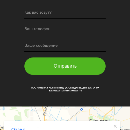
Как вас зовут?
Ваш телефон
Ваше сообщение
Отправить
ООО «Оазис», г. Калининград, ул. Свердлова, дом 29А. ОГРН
1093925018714 ИНН 3906208772