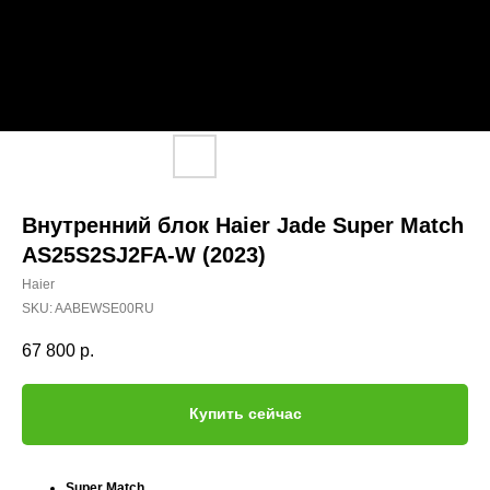
Внутренний блок Haier Jade Super Match
AS25S2SJ2FA-W (2023)
Haier
SKU:
AABEWSE00RU
67 800
р.
Купить сейчас
Super Match