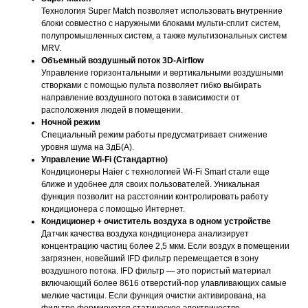
Технология Super Match позволяет использовать внутренние
блоки совместно с наружными блоками мульти-сплит систем,
полупромышленных систем, а также мультизональных систем
MRV.
Объемный воздушный поток 3D-Airflow
Управление горизонтальными и вертикальными воздушными
створками с помощью пульта позволяет гибко выбирать
направление воздушного потока в зависимости от
расположения людей в помещении.
Ночной режим
Специальный режим работы предусматривает снижение
уровня шума на 3дБ(А).
Управление Wi-Fi (Стандартно)
Кондиционеры Haier с технологией Wi-Fi Smart стали еще
ближе и удобнее для своих пользователей. Уникальная
функция позволит на расстоянии контролировать работу
кондиционера с помощью Интернет.
Кондиционер + очиститель воздуха в одном устройстве
Датчик качества воздуха кондиционера анализирует
концентрацию частиц более 2,5 мкм. Если воздух в помещении
загрязнен, новейший IFD фильтр перемещается в зону
воздушного потока. IFD фильтр — это пористый материал
включающий более 8616 отверстий-пор улавливающих самые
мелкие частицы. Если функция очистки активирована, на
фильтре формируется статическое электричество,