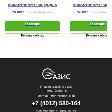
на обслуживаемую площадь до 25
на обслуживаемую площад
кв.м.
кв.м.
28 100
р.
36 700
р.
76 000
р.
101 600
р.
/
1 pc
/
1 pc
/
1 pc
О товаре
О товаре
Купить сейчас
Купить сейчас
У нас есть всё, что вам
нужно! Звоните:
Магазин, многоканальный
+7 (4012) 580-164
Консультации специалистов