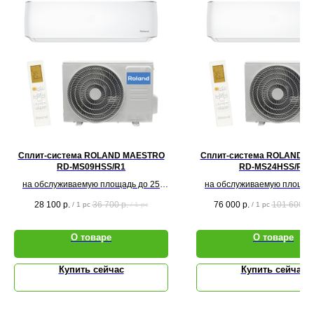
Сплит-система ROLAND MAESTRO
Сплит-система ROLAND 
RD-MS09HSS/R1
RD-MS24HSS/R1
на обслуживаемую площадь до 25
на обслуживаемую площад
кв.м.
кв.м.
28 100
р.
36 700
р.
76 000
р.
101 600
р.
/
1 pc
/
1 pc
/
1 pc
О товаре
О товаре
Купить сейчас
Купить сейчас