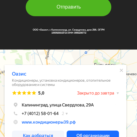
Отправить
ООО «Оазис», г. Калининград, ул. Свердлова, дом 29А. ОГРН
1093925018714 ИНН 3906208772