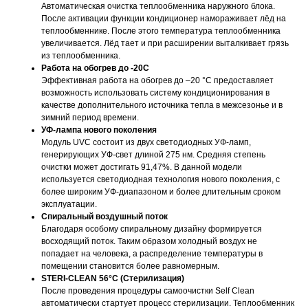
Автоматическая очистка теплообменника наружного блока.
После активации функции кондиционер намораживает лёд на
теплообменнике. После этого температура теплообменника
увеличивается. Лёд тает и при расширении выталкивает грязь
из теплообменника.
Работа на обогрев до -20С
Эффективная работа на обогрев до –20 °С предоставляет
возможность использовать систему кондиционирования в
качестве дополнительного источника тепла в межсезонье и в
зимний период времени.
УФ-лампа нового поколения
Модуль UVC состоит из двух светодиодных УФ-ламп,
генерирующих УФ-свет длиной 275 нм. Средняя степень
очистки может достигать 91,47%. В данной модели
используется светодиодная технология нового поколения, с
более широким УФ-диапазоном и более длительным сроком
эксплуатации.
Спиральный воздушный поток
Благодаря особому спиральному дизайну формируется
восходящий поток. Таким образом холодный воздух не
попадает на человека, а распределение температуры в
помещении становится более равномерным.
STERI-CLEAN 56°C (Стерилизация)
После проведения процедуры самоочистки Self Clean
автоматически стартует процесс стерилизации. Теплообменник