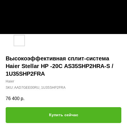
Высокоэффективная сплит-система
Haier Stellar HP -20С AS35SHP2HRA-S /
1U35SHP2FRA
Haier
SKU:
AAD7GEE00RU, 1U35SHP2FRA
76 400
р.
Купить сейчас