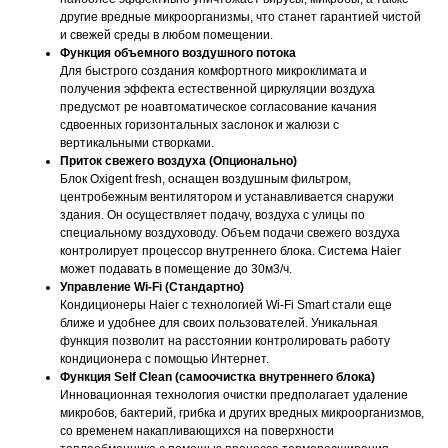
другие вредные микроорганизмы, что станет гарантией чистой
и свежей среды в любом помещении.
Функция объемного воздушного потока
Для быстрого создания комфортного микроклимата и
получения эффекта естественной циркуляции воздуха
предусмот ре ноавтоматическое согласование качания
сдвоенных горизонтальных заслонок и жалюзи с
вертикальными створками.
Приток свежего воздуха (Опционально)
Блок Oxigent fresh, оснащен воздушным фильтром,
центробежным вентилятором и устанавливается снаружи
здания. Он осуществляет подачу, воздуха с улицы по
специальному воздуховоду. Объем подачи свежего воздуха
контролирует процессор внутреннего блока. Система Haier
может подавать в помещение до 30м3/ч.
Управление Wi-Fi (Стандартно)
Кондиционеры Haier с технологией Wi-Fi Smart стали еще
ближе и удобнее для своих пользователей. Уникальная
функция позволит на расстоянии контролировать работу
кондиционера с помощью Интернет.
Функция Self Clean (самоочистка внутреннего блока)
Инновационная технология очистки предполагает удаление
микробов, бактерий, грибка и других вредных микроорганизмов,
со временем накапливающихся на поверхности