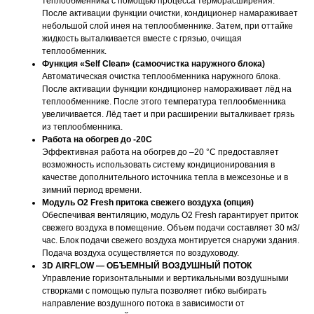
теплообменника с помощью процесса терморасширения.
После активации функции очистки, кондиционер намараживает
небольшой слой инея на теплообменнике. Затем, при оттайке
жидкость выталкивается вместе с грязью, очищая
теплообменник.
Функция «Self Clean» (самоочистка наружного блока)
Автоматическая очистка теплообменника наружного блока.
После активации функции кондиционер намораживает лёд на
теплообменнике. После этого температура теплообменника
увеличивается. Лёд тает и при расширении выталкивает грязь
из теплообменника.
Работа на обогрев до -20С
Эффективная работа на обогрев до –20 °С предоставляет
возможность использовать систему кондиционирования в
качестве дополнительного источника тепла в межсезонье и в
зимний период времени.
Модуль O2 Fresh притока свежего воздуха (опция)
Обеспечивая вентиляцию, модуль O2 Fresh гарантирует приток
свежего воздуха в помещение. Объем подачи составляет 30 м3/
час. Блок подачи свежего воздуха монтируется снаружи здания.
Подача воздуха осуществляется по воздуховоду.
3D AIRFLOW — ОБЪЕМНЫЙ ВОЗДУШНЫЙ ПОТОК
Управление горизонтальными и вертикальными воздушными
створками с помощью пульта позволяет гибко выбирать
направление воздушного потока в зависимости от