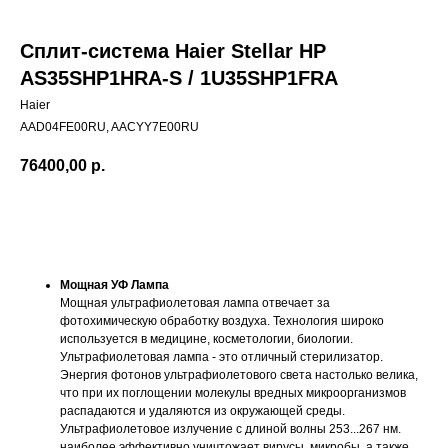
Сплит-система Haier Stellar HP
AS35SHP1HRA-S / 1U35SHP1FRA
Haier
AAD04FE00RU, AACYY7E00RU
76400,00
р.
Купить сейчас
Мощная УФ Лампа
Мощная ультрафиолетовая лампа отвечает за
фотохимическую обработку воздуха. Технология широко
используется в медицине, косметологии, биологии.
Ультрафиолетовая лампа - это отличный стерилизатор.
Энергия фотонов ультрафиолетового света настолько велика,
что при их поглощении молекулы вредных микроорганизмов
распадаются и удаляются из окружающей среды.
Ультрафиолетовое излучение с длиной волны 253...267 нм.
наиболее эффективно уничтожает вирусы, микробы, а также