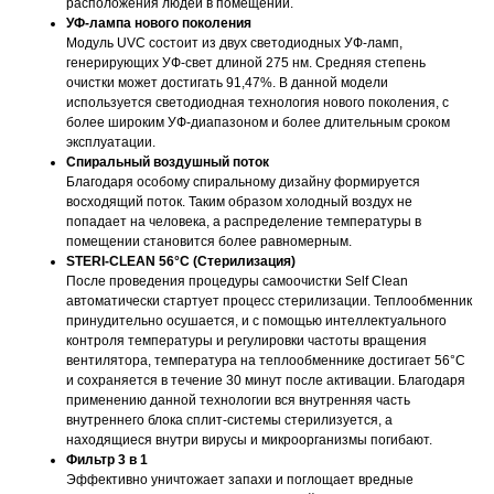
расположения людей в помещении.
УФ-лампа нового поколения
Модуль UVC состоит из двух светодиодных УФ-ламп,
генерирующих УФ-свет длиной 275 нм. Средняя степень
очистки может достигать 91,47%. В данной модели
используется светодиодная технология нового поколения, с
более широким УФ-диапазоном и более длительным сроком
эксплуатации.
Спиральный воздушный поток
Благодаря особому спиральному дизайну формируется
восходящий поток. Таким образом холодный воздух не
попадает на человека, а распределение температуры в
помещении становится более равномерным.
STERI-CLEAN 56°C (Стерилизация)
После проведения процедуры самоочистки Self Clean
автоматически стартует процесс стерилизации. Теплообменник
принудительно осушается, и с помощью интеллектуального
контроля температуры и регулировки частоты вращения
вентилятора, температура на теплообменнике достигает 56°С
и сохраняется в течение 30 минут после активации. Благодаря
применению данной технологии вся внутренняя часть
внутреннего блока сплит-системы стерилизуется, а
находящиеся внутри вирусы и микроорганизмы погибают.
Фильтр 3 в 1
Эффективно уничтожает запахи и поглощает вредные