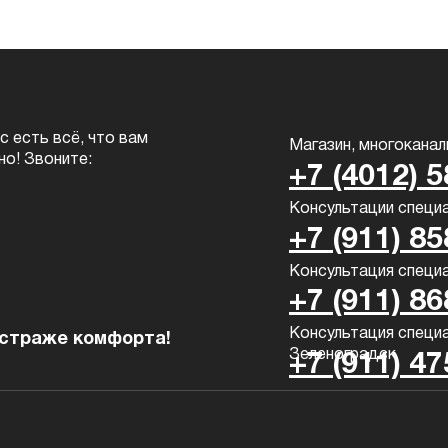
ас есть всё, что вам
Магазин, многокана
но! Звоните:
+7 (4012) 
Консультации специ
+7 (911) 8
Консультация специа
+7 (911) 8
Консультация специа
 страже комфорта!
Зеленоградск
+7 (911) 4