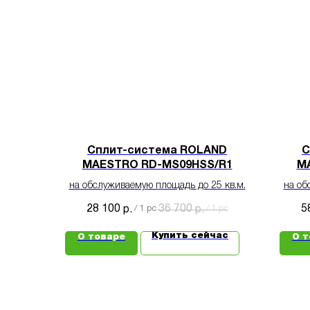
Сплит-система ROLAND
С
MAESTRO RD-MS09HSS/R1
M
на обслуживаемую площадь до 25 кв.м.
на об
28 100
36 700
5
р.
/
1 pc
р.
/
1 pc
Купить сейчас
О товаре
О т