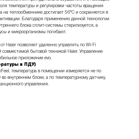
роля температуры и регулировки частоты вращения
а на теплообменнике достигает 56°С и сохраняется в
 активации. Благодаря применению данной технологии
утреннего блока сплит-системы стерилизуется, а
усы и микроорганизмы погибают.
 от Haier позволяет удаленно управлять по Wi-Fi
 совместимой бытовой техникой Haier. Управление
обильное приложение evo.
ературы в ПДУ)
Feel, температура в помещении измеряется не по
 во внутреннем блоке, а по температурному датчику,
танционного управления.