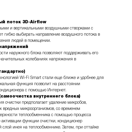
й поток 3D-Airflow
ными и вертикальными воздушными створками с
т гибко выбирать направление воздушного потока в
жения людей в помещении.
напряжений
ости наружного блока позволяют поддерживать его
значительных колебаниях напряжения в
тандартно)
хнологией Wi-Fi Smart стали еще ближе и удобнее для
икальная функция позволит на расстоянии
кондиционера с помощью Интернет.
 (самоочистка внутреннего блока)
ия очистки предполагает удаление микробов,
их вредных микроорганизмов, со временем
ерхности теплообменника с помощью процесса
 активации функции очистки, кондиционер
слой инея на теплообменнике. Затем, при оттайке