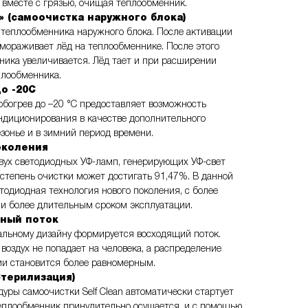
 вместе с грязью, очищая теплообменник.
n» (самоочистка наружного блока)
 теплообменника наружного блока. После активации
мораживает лёд на теплообменнике. После этого
ника увеличивается. Лёд тает и при расширении
плообменника.
до -20С
обогрев до –20 °С предоставляет возможность
ндиционирования в качестве дополнительного
зонье и в зимний период времени.
околения
вух светодиодных УФ-ламп, генерирующих УФ-свет
степень очистки может достигать 91,47%. В данной
тодиодная технология нового поколения, с более
и более длительным сроком эксплуатации.
ный поток
альному дизайну формируется восходящий поток.
воздух не попадает на человека, а распределение
и становится более равномерным.
Стерилизация)
уры самоочистки Self Clean автоматически стартует
Теплообменник принудительно осушается, и с помощью