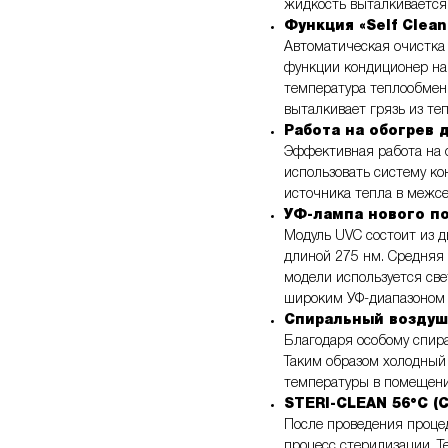
жидкость выталкивается
Функция «Self Clea
Автоматическая очистка
функции кондиционер на
температура теплообмен
выталкивает грязь из те
Работа на обогрев 
Эффективная работа на 
использовать систему ко
источника тепла в межсе
УФ-лампа нового п
Модуль UVC состоит из д
длиной 275 нм. Средняя 
модели используется све
широким УФ-диапазоном 
Спиральный воздуш
Благодаря особому спир
Таким образом холодный 
температуры в помещени
STERI-CLEAN 56°C (
После проведения процед
процесс стерилизации. 