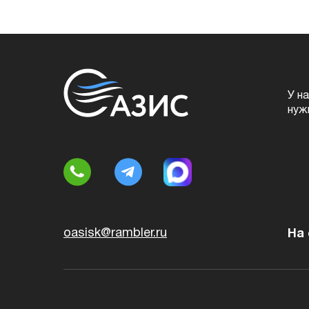
У н
нуж
oasisk@rambler.ru
На