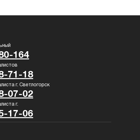
льный
580-164
алистов
58-71-18
листа г. Светлогорск
68-07-02
листа г.
75-17-06