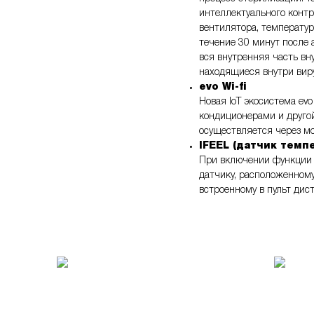
интеллектуального конт
вентилятора, температур
течение 30 минут после
вся внутренняя часть вн
находящиеся внутри вир
evo Wi-fi
Новая IoT экосистема evo
кондиционерами и другой
осуществляется через м
IFEEL (датчик темп
При включении функции i
датчику, расположенному
встроенному в пульт дис