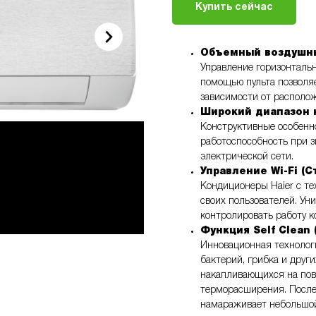
Купить сейчас
Объемный воздушны
Управление горизонталь
помощью пульта позволяе
зависимости от располо
Широкий диапазон 
Конструктивные особенн
работоспособность при 
электрической сети.
Управление Wi-Fi (С
Кондиционеры Haier с те
своих пользователей. Ун
контролировать работу 
Функция Self Clean
Инновационная технолог
бактерий, грибка и друг
накапливающихся на пов
терморасширения. После
намараживает небольшой 