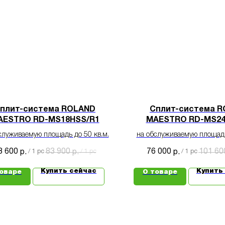
плит-система ROLAND
Сплит-система 
AESTRO RD-MS18HSS/R1
MAESTRO RD-MS24
служиваемую площадь до 50 кв.м.
на обслуживаемую площадь
8 600
83 900
76 000
101 60
р.
/
1 pc
р.
/
1 pc
р.
/
1 pc
Купить сейчас
Купить
оваре
О товаре