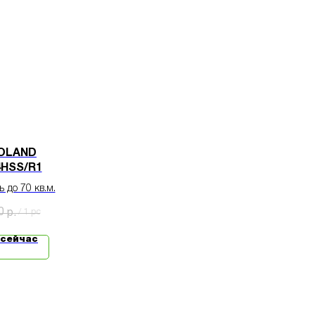
ROLAND
HSS/R1
 до 70 кв.м.
0
р.
/
1 pc
 сейчас