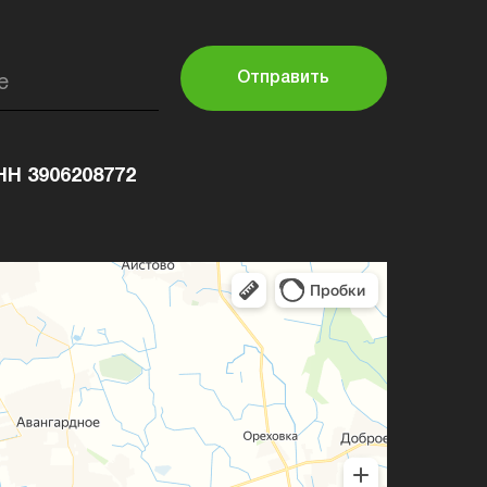
Отправить
е
НН 3906208772