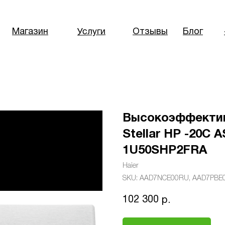
Услуги
Магазин
Отзывы
Блог
Высокоэффектив
Stellar HP -20С
1U50SHP2FRA
Haier
SKU:
AAD7NCE00RU, AAD7PBE
102 300
р.