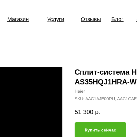
Услуги
Магазин
Отзывы
Блог
Сплит-система Ha
AS35HQJ1HRA-W 
Haier
SKU:
AAC1AJE00RU, AAC1CA
51 300
р.
Купить сейчас