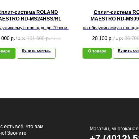
Сплит-система ROLAND
Сплит-система R
AESTRO RD-MS24HSS/R1
MAESTRO RD-MS09
служиваемую площадь до 70 кв.м.
на обслуживаемую площадь
 000
р.
101 600
р.
28 100
р.
36 70
/
1 pc
/
1 pc
/
1 pc
Купить сейчас
Купить се
оваре
О товаре
с есть всё, что вам
Магазин, многокана
но! Звоните:
+7 (4012) 