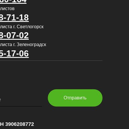
алистов
8-71-18
иста г. Светлогорск
8-07-02
листа г. Зеленоградск
5-17-06
Отправить
е
НН 3906208772