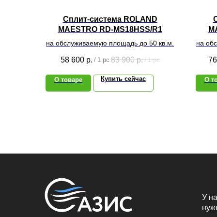
Сплит-система ROLAND
MAESTRO RD-MS18HSS/R1
M
на обслуживаемую площадь до 50 кв.м.
на об
58 600
р.
83 900
р.
76
/
1 pc
/
1 pc
Купить сейчас
О товаре
О т
У на
нуж