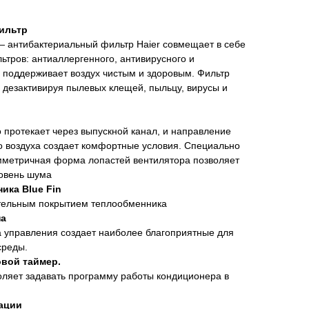
ильтр
 антибактериальный фильтр Haier совмещает в себе
ьтров: антиаллергенного, антивирусного и
 поддерживает воздух чистым и здоровым. Фильтр
 дезактивируя пылевых клещей, пыльцу, вирусы и
 протекает через выпускной канал, и направление
о воздуха создает комфортные условия. Специально
мметричная форма лопастей вентилятора позволяет
ровень шума
ика Blue Fin
тельным покрытием теплообменника
на
 управления создает наиболее благоприятные для
среды.
овой таймер.
оляет задавать программу работы кондиционера в
ации