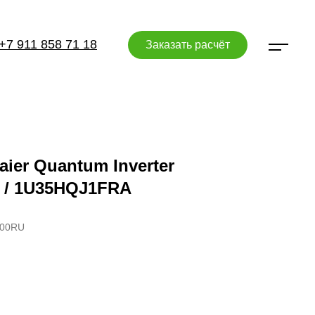
+7 911 858 71 18
Заказать расчёт
ier Quantum Inverter
/ 1U35HQJ1FRA
E00RU