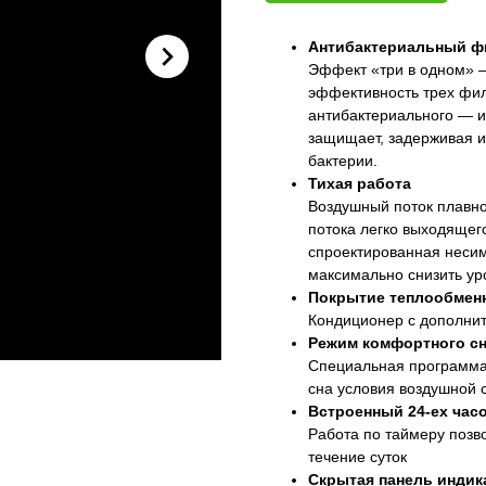
Антибактериальный ф
Эффект «три в одном» —
эффективность трех фил
антибактериального — и
защищает, задерживая и
бактерии.
Тихая работа
Воздушный поток плавно
потока легко выходящег
спроектированная неси
максимально снизить у
Покрытие теплообменн
Кондиционер с дополни
Режим комфортного с
Специальная программа
сна условия воздушной 
Встроенный 24-ех час
Работа по таймеру позв
течение суток
Скрытая панель индик