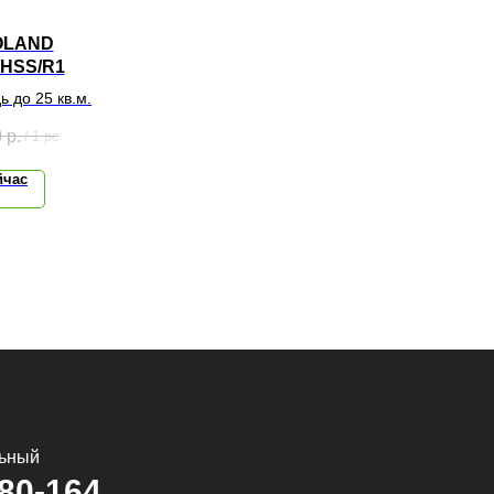
OLAND
HSS/R1
 до 25 кв.м.
0
р.
/
1 pc
йчас
льный
580-164