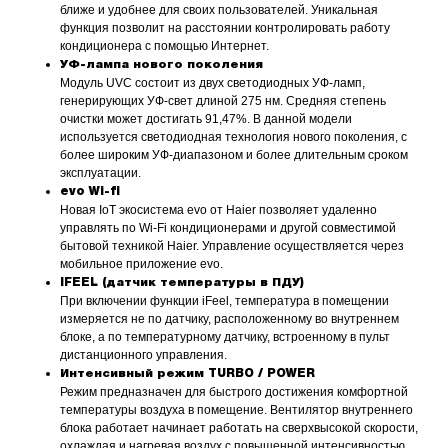
ближе и удобнее для своих пользователей. Уникальная
функция позволит на расстоянии контролировать работу
кондиционера с помощью Интернет.
УФ-лампа нового поколения
Модуль UVC состоит из двух светодиодных УФ-ламп,
генерирующих УФ-свет длиной 275 нм. Средняя степень
очистки может достигать 91,47%. В данной модели
используется светодиодная технология нового поколения, с
более широким УФ-диапазоном и более длительным сроком
эксплуатации.
evo Wi-fi
Новая IoT экосистема evo от Haier позволяет удаленно
управлять по Wi-Fi кондиционерами и другой совместимой
бытовой техникой Haier. Управление осуществляется через
мобильное приложение evo.
IFEEL (датчик температуры в ПДУ)
При включении функции iFeel, температура в помещении
измеряется не по датчику, расположенному во внутреннем
блоке, а по температурному датчику, встроенному в пульт
дистанционного управления.
Интенсивный режим TURBO / POWER
Режим предназначен для быстрого достижения комфортной
температуры воздуха в помещение. Вентилятор внутреннего
блока работает начинает работать на сверхвысокой скорости,
охлаждая и нагревая воздух с повышенной интенсивностью