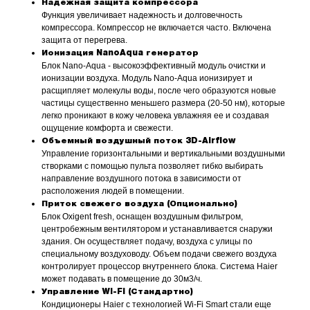
Надежная защита компрессора
Функция увеличивает надежность и долговечность
компрессора. Компрессор не включается часто. Включена
защита от перегрева.
Ионизация NanoAqua генератор
Блок Nano-Aqua - высокоэффективный модуль очистки и
ионизации воздуха. Модуль Nano-Aqua ионизирует и
расщипляет молекулы воды, после чего образуются новые
частицы существенно меньшего размера (20-50 нм), которые
легко проникают в кожу человека увлажняя ее и создавая
ощущение комфорта и свежести.
Объемный воздушный поток 3D-Airflow
Управление горизонтальными и вертикальными воздушными
створками с помощью пульта позволяет гибко выбирать
направление воздушного потока в зависимости от
расположения людей в помещении.
Приток свежего воздуха (Опционально)
Блок Oxigent fresh, оснащен воздушным фильтром,
центробежным вентилятором и устанавливается снаружи
здания. Он осуществляет подачу, воздуха с улицы по
специальному воздуховоду. Объем подачи свежего воздуха
контролирует процессор внутреннего блока. Система Haier
может подавать в помещение до 30м3/ч.
Управление Wi-Fi (Стандартно)
Кондиционеры Haier с технологией Wi-Fi Smart стали еще