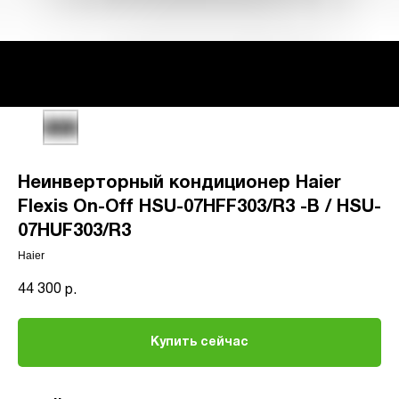
Неинверторный кондиционер Haier
Flexis On-Off HSU-07HFF303/R3 -B / HSU-
07HUF303/R3
Haier
44 300
р.
Купить сейчас