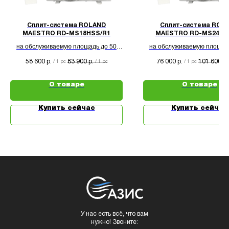
Сплит-система ROLAND
Сплит-система ROL
MAESTRO RD-MS18HSS/R1
MAESTRO RD-MS24HS
на обслуживаемую площадь до 50
на обслуживаемую площад
кв.м.
кв.м.
58 600
83 900
76 000
101 600
р.
р.
р.
р.
/
1 pc
/
1 pc
/
1 pc
О товаре
О товаре
Купить сейчас
Купить сейчас
У нас есть всё, что вам
нужно! Звоните: