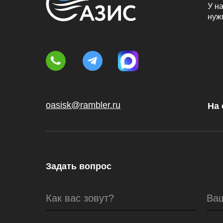
У на
нуж
oasisk@rambler.ru
На 
Задать вопрос
Как вас зовут?
Ва