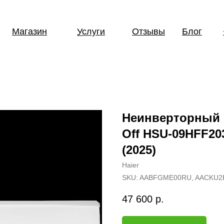
Услуги
Магазин
Отзывы
Блог
Неинверторный к
Off HSU-09HFF20
(2025)
Haier
SKU:
AABFGME00RU, AACKU2
47 600
р.