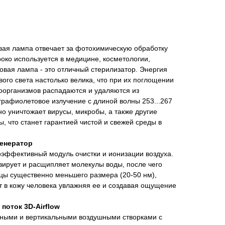
ая лампа отвечает за фотохимическую обработку
око используется в медицине, косметологии,
овая лампа - это отличный стерилизатор. Энергия
ого света настолько велика, что при их поглощении
оорганизмов распадаются и удаляются из
рафиолетовое излучение с длиной волны 253...267
о уничтожает вирусы, микробы, а также другие
, что станет гарантией чистой и свежей среды в
енератор
оэффективный модуль очистки и ионизации воздуха.
ирует и расщипляет молекулы воды, после чего
цы существенно меньшего размера (20-50 нм),
т в кожу человека увлажняя ее и создавая ощущение
оток 3D-Airflow
ьными и вертикальными воздушными створками с