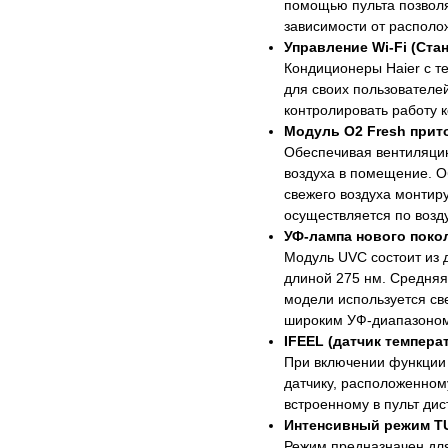
помощью пульта позволя
зависимости от распол
Управление Wi-Fi (Ста
Кондиционеры Haier с т
для своих пользователе
контролировать работу 
Модуль O2 Fresh прито
Обеспечивая вентиляцию
воздуха в помещение. О
свежего воздуха монтир
осуществляется по возд
УФ-лампа нового поко
Модуль UVC состоит из 
длиной 275 нм. Средняя
модели используется св
широким УФ-диапазоном
IFEEL (датчик темпера
При включении функции 
датчику, расположенному
встроенному в пульт ди
Интенсивный режим T
Режим предназначен дл