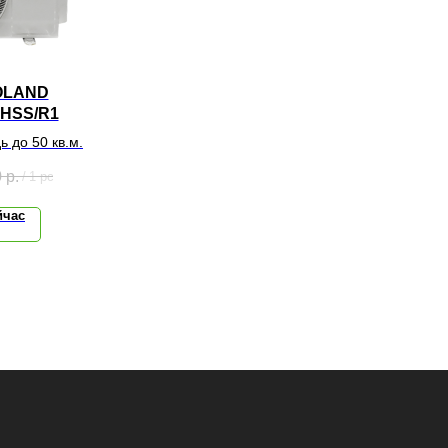
OLAND
HSS/R1
 до 50 кв.м.
0
р.
/
1 pc
йчас