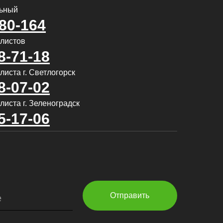
льный
580-164
алистов
8-71-18
иста г. Светлогорск
8-07-02
листа г. Зеленоградск
5-17-06
Отправить
е