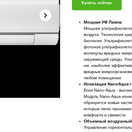
Купить сейчас
Мощная УФ Лампа
Мощная ультрафиолетов
воздуха. Технология шир
биологии. Ультрафиолет
фотонов ультрафиолетов
молекулы вредных микр
окружающей среды. Ульт
нм. наиболее эффективн
вредные микроорганизмы
любом помещении.
Ионизация NanoAqua г
Блок Nano-Aqua - высок
Модуль Nano-Aqua иониз
образуются новые части
которые легко проникаю
комфорта и свежести.
Объемный воздушный п
Управление горизонтал