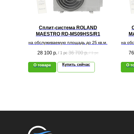
Сплит-система ROLAND
MAESTRO RD-MS09HSS/R1
M
на обслуживаемую площадь до 25 кв.м.
на об
28 100
р.
36 700
р.
76
/
1 pc
/
1 pc
Купить сейчас
О товаре
О т