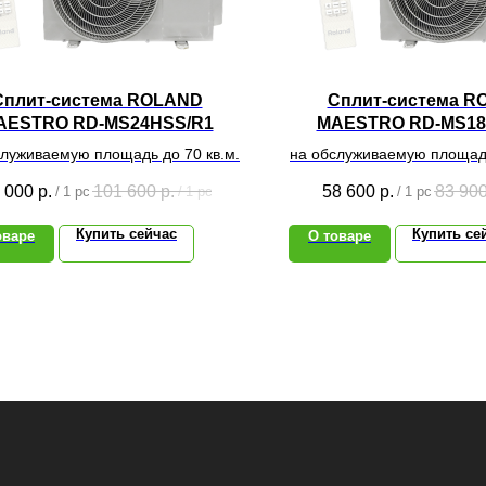
Сплит-система ROLAND
Сплит-система R
AESTRO RD-MS24HSS/R1
MAESTRO RD-MS18
служиваемую площадь до 70 кв.м.
на обслуживаемую площадь
 000
р.
101 600
р.
58 600
р.
83 90
/
1 pc
/
1 pc
/
1 pc
Купить сейчас
Купить се
оваре
О товаре