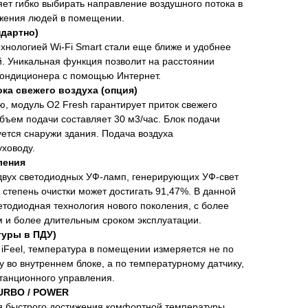
ет гибко выбирать направление воздушного потока в
ожения людей в помещении.
ндартно)
ехнологией Wi-Fi Smart стали еще ближе и удобнее
й. Уникальная функция позволит на расстоянии
кондиционера с помощью Интернет.
ка свежего воздуха (опция)
, модуль O2 Fresh гарантирует приток свежего
бъем подачи составляет 30 м3/час. Блок подачи
уется снаружи здания. Подача воздуха
уховоду.
ления
двух светодиодных УФ-ламп, генерирующих УФ-свет
 степень очистки может достигать 91,47%. В данной
етодиодная технология нового поколения, с более
 и более длительным сроком эксплуатации.
туры в ПДУ)
iFeel, температура в помещении измеряется не по
 во внутреннем блоке, а по температурному датчику,
станционного управления.
URBO / POWER
я быстрого достижения комфортной температуры