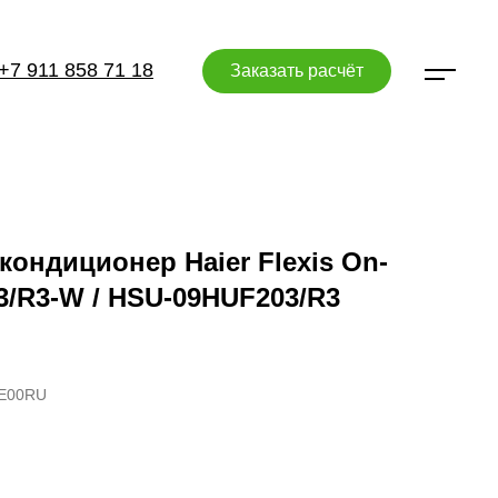
+7 911 858 71 18
Заказать расчёт
ондиционер Haier Flexis On-
3/R3-W / HSU-09HUF203/R3
E00RU