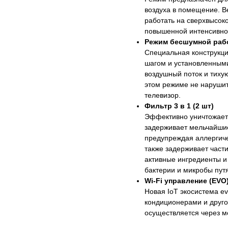
воздуха в помещение. В
работать на сверхвысоко
повышенной интенсивно
Режим бесшумной рабо
Специальная конструкци
шагом и установленными
воздушный поток и тиху
этом режиме не нарушит
телевизор.
Фильтр 3 в 1 (2 шт)
Эффективно уничтожает 
задерживает мельчайши
предупреждая аллергиче
также задерживает част
активные ингредиенты и
бактерии и микробы пут
Wi-Fi управление (EVO
Новая IoT экосистема ev
кондиционерами и друго
осуществляется через м