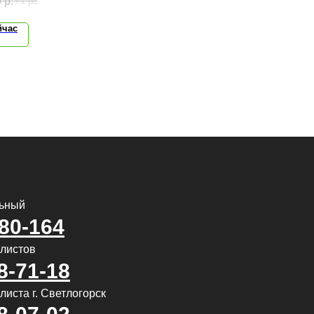
0
р.
/
1 pc
йчас
льный
580-164
алистов
8-71-18
иста г. Светлогорск