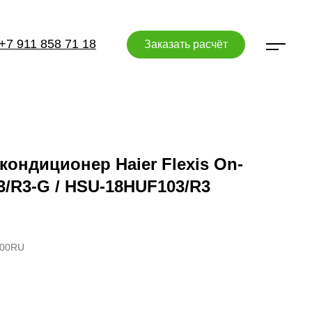
+7 911 858 71 18
Заказать расчёт
ондиционер Haier Flexis On-
3/R3-G / HSU-18HUF103/R3
E00RU