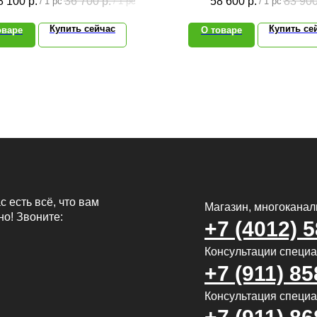
8 100
р.
36 700
р.
58 600
р.
83 90
/
1 pc
/
1 pc
/
1 pc
Купить сейчас
Купить се
оваре
О товаре
с есть всё, что вам
Магазин, многокана
но! Звоните:
+7 (4012) 
Консультации специ
+7 (911) 85
Консультация специал