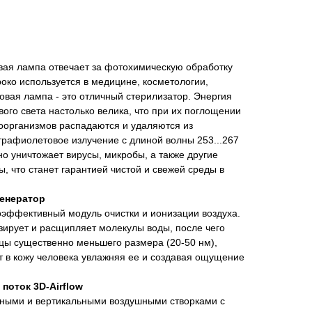
ая лампа отвечает за фотохимическую обработку
око используется в медицине, косметологии,
овая лампа - это отличный стерилизатор. Энергия
ого света настолько велика, что при их поглощении
оорганизмов распадаются и удаляются из
рафиолетовое излучение с длиной волны 253...267
о уничтожает вирусы, микробы, а также другие
, что станет гарантией чистой и свежей среды в
енератор
оэффективный модуль очистки и ионизации воздуха.
ирует и расщипляет молекулы воды, после чего
цы существенно меньшего размера (20-50 нм),
т в кожу человека увлажняя ее и создавая ощущение
оток 3D-Airflow
ьными и вертикальными воздушными створками с