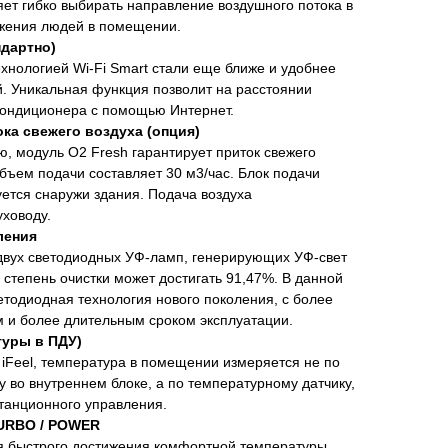
ет гибко выбирать направление воздушного потока в
ожения людей в помещении.
ндартно)
ехнологией Wi-Fi Smart стали еще ближе и удобнее
й. Уникальная функция позволит на расстоянии
кондиционера с помощью Интернет.
ка свежего воздуха (опция)
, модуль O2 Fresh гарантирует приток свежего
бъем подачи составляет 30 м3/час. Блок подачи
уется снаружи здания. Подача воздуха
уховоду.
ления
двух светодиодных УФ-ламп, генерирующих УФ-свет
 степень очистки может достигать 91,47%. В данной
етодиодная технология нового поколения, с более
 и более длительным сроком эксплуатации.
туры в ПДУ)
iFeel, температура в помещении измеряется не по
 во внутреннем блоке, а по температурному датчику,
станционного управления.
URBO / POWER
я быстрого достижения комфортной температуры