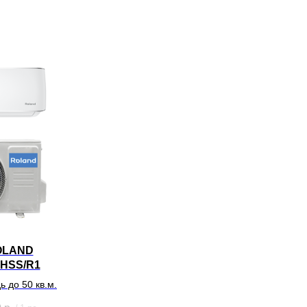
OLAND
HSS/R1
 до 50 кв.м.