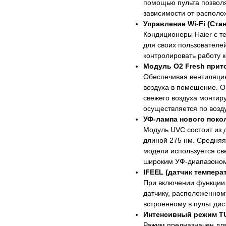
помощью пульта позволя
зависимости от распол
Управление Wi-Fi (Ста
Кондиционеры Haier с т
для своих пользователе
контролировать работу 
Модуль O2 Fresh прито
Обеспечивая вентиляцию
воздуха в помещение. О
свежего воздуха монтир
осуществляется по возд
УФ-лампа нового поко
Модуль UVC состоит из 
длиной 275 нм. Средняя
модели используется св
широким УФ-диапазоном
IFEEL (датчик темпера
При включении функции 
датчику, расположенному
встроенному в пульт ди
Интенсивный режим T
Режим предназначен дл