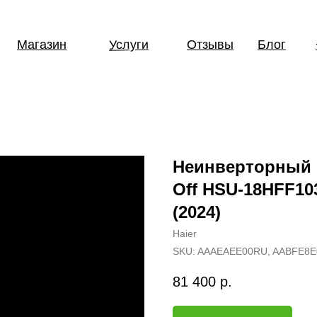
Услуги
Магазин
Отзывы
Блог
Неинверторный к
Off HSU-18HFF10
(2024)
Haier
SKU:
AAAEAEE00RU, AABFE8
81 400
р.