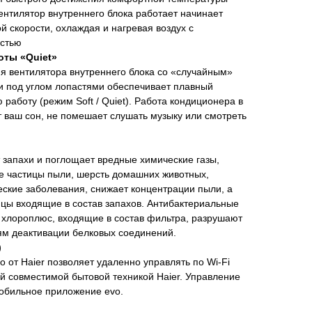
ентилятор внутреннего блока работает начинает
й скорости, охлаждая и нагревая воздух с
стью
ты «Quiet»
я вентилятора внутреннего блока со «случайным»
 под углом лопастями обеспечивает плавный
ю работу (режим Soft / Quiet). Работа кондиционера в
 ваш сон, не помешает слушать музыку или смотреть
запахи и поглощает вредные химические газы,
е частицы пыли, шерсть домашних животных,
ские заболевания, снижает концентрации пыли, а
ицы входящие в состав запахов. Антибактериальные
 хлороплюс, входящие в состав фильтра, разрушают
ям деактивации белковых соединений.
)
o от Haier позволяет удаленно управлять по Wi-Fi
й совместимой бытовой техникой Haier. Управление
обильное приложение evo.