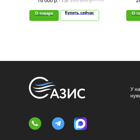
76 000
р.
101 600
р.
2
/
1 pc
/
1 pc
Купить сейчас
О товаре
О т
У на
нуж