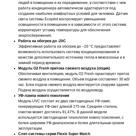
людей в помещении и их передвижение, в соответствии с чем
работа кондиционера автоматически адаптируется под
создание наиболее комфортных условий для человека. Датчик
света системы Ecopilot контролирует уменьшение
освещенности в помещении и в зависимости от этого система
корректирует уставку температуры для обеспечения
энергосбережения.
Работа на обогрев до -20С
Эффективная работа на обогрев до –20 °С предоставляет
возможность использовать систему кондиционирования в
качестве дополнительного источника тепла в межсезонье и в
зимний период времени.
Модуль O2 Fresh притока свежего воздуха (опция)
Обеспечивая вентиляцию, модуль O2 Fresh гарантирует приток
свежего воздуха в помещение. Объем подачи составляет 30 м3/
час. Блок подачи свежего воздуха монтируется снаружи здания.
Подача воздуха осуществляется по воздуховоду.
УФ-лампа нового поколения
Модуль UVC состоит из двух светодиодных УФ-ламп,
генерирующих УФ-свет длиной 275 нм. Средняя степень
очистки может достигать 91,47%. В данной модели
используется светодиодная технология нового поколения, с
более широким УФ-диапазоном и более длительным сроком
эксплуатации.
Слит-системы серии Flexis Super Match