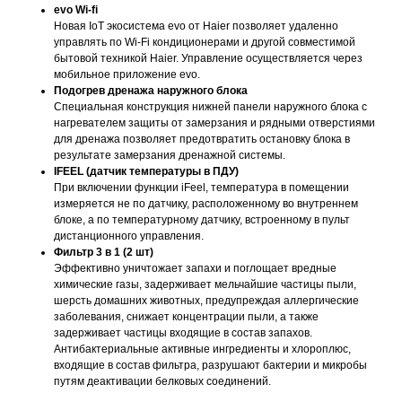
evo Wi-fi
Новая IoT экосистема evo от Haier позволяет удаленно
управлять по Wi-Fi кондиционерами и другой совместимой
бытовой техникой Haier. Управление осуществляется через
мобильное приложение evo.
Подогрев дренажа наружного блока
Специальная конструкция нижней панели наружного блока с
нагревателем защиты от замерзания и рядными отверстиями
для дренажа позволяет предотвратить остановку блока в
результате замерзания дренажной системы.
IFEEL (датчик температуры в ПДУ)
При включении функции iFeel, температура в помещении
измеряется не по датчику, расположенному во внутреннем
блоке, а по температурному датчику, встроенному в пульт
дистанционного управления.
Фильтр 3 в 1 (2 шт)
Эффективно уничтожает запахи и поглощает вредные
химические газы, задерживает мельчайшие частицы пыли,
шерсть домашних животных, предупреждая аллергические
заболевания, снижает концентрации пыли, а также
задерживает частицы входящие в состав запахов.
Антибактериальные активные ингредиенты и хлороплюс,
входящие в состав фильтра, разрушают бактерии и микробы
путям деактивации белковых соединений.