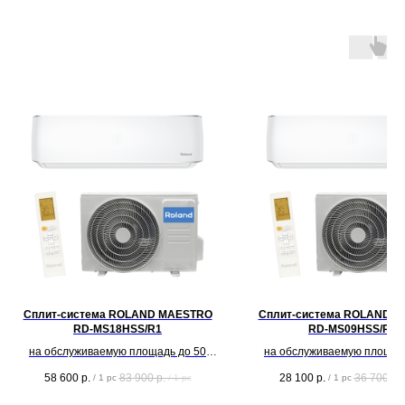
Сплит-система ROLAND MAESTRO
Сплит-система ROLAND 
RD-MS18HSS/R1
RD-MS09HSS/R1
на обслуживаемую площадь до 50
на обслуживаемую площад
кв.м.
кв.м.
58 600
р.
83 900
р.
28 100
р.
36 700
р.
/
1 pc
/
1 pc
/
1 pc