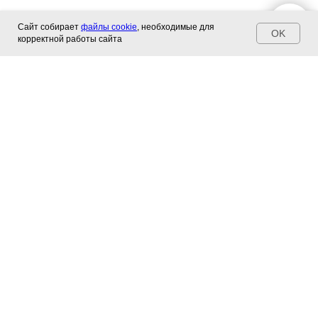
Сайт собирает
файлы cookie
, необходимые для
OK
корректной работы сайта
У нас есть всё, что вам
нужно! Звоните:
Магазин, многоканальный
+7 (4012) 580-164
Консультации специалистов
+7 (911) 858-71-18
Консультация специалиста г. Зеленоградск
+7 (911) 475-17-06