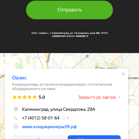
Отправить
ООО «Оазис», г. Калининград, ул. Свердлова, дом 29А. ОГРН
1093925018714 ИНН 3906208772