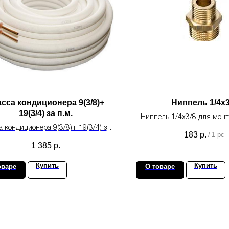
сса кондиционера 9(3/8)+
Ниппель 1/4х3
19(3/4) за п.м.
Ниппель 1/4х3/8 для мон
а кондиционера 9(3/8)+ 19(3/4) за
кондиционирован
183
р.
/
1 pc
п.м.
1 385
р.
Купить
Купить
оваре
О товаре