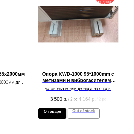
подарок
х55х2000мм
Опора KWD-1000 95*1000mm с
метизами и виброгасителями
х2000мм для
для монтажа кондиционера.
онирования.
установка кондиционера на опоры
3 500
р.
4 164
р.
/
2 pc
/
2 pc
Out of stock
О товаре