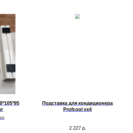
0*105*95
Подставка для кондиционера
кг
Profcool vx4
рок
2 227
р.