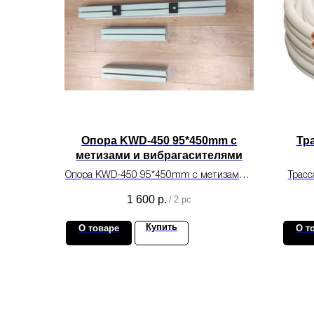
Опора KWD-450 95*450mm с
Тра
метизами и вибрагасителями
Опора KWD-450 95*450mm с метизами и
Трасс
вибрагасителями для монтажа
1 600
р.
/
2 pc
кондиционера.
Купить
О товаре
О т