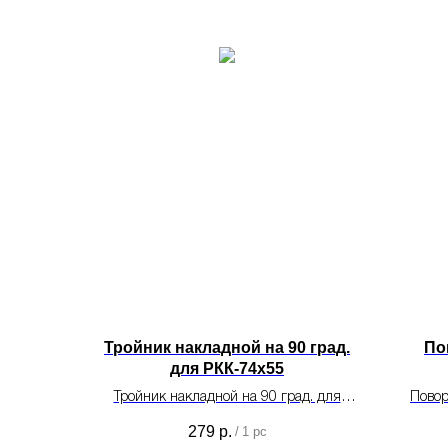
Тройник накладной на 90 град.
По
для РКК-74х55
Тройник накладной на 90 град. для
Повор
РКК-74х55 для монтажа систем
279
р.
/
1 pc
кондиционирования.