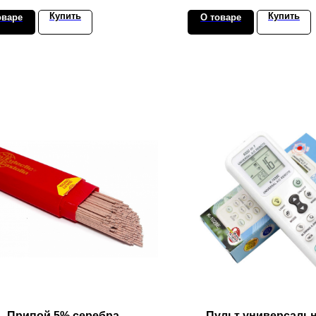
Купить
Купить
оваре
О товаре
Припой 5% серебра
Пульт универсаль