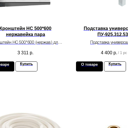
Кронштейн НС 500*600
Подставка универ
нержавейка пара
ПУ-925.312.5
штейн НС 500*600 (нержав.) для
Подставка универса
ажа систем кондиционирования.
ПУ-925.312.530 для монт
3 311
р.
4 400
р.
/
1 pc
кондиционирован
Купить
Купить
оваре
О товаре