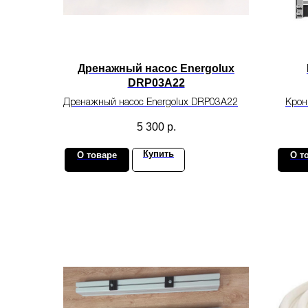
Дренажный насос Energolux
DRP03A22
Дренажный насос Energolux DRP03A22
Крон
монт
5 300
р.
Купить
О товаре
О т