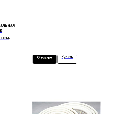
сальная
30
льная
ажа систем
ия.
Купить
О товаре