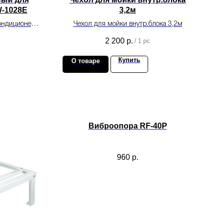
-1028E
3,2м
ондиционеров
Чехол для мойки внутр.блока 3,2м
2 200
р.
/
1 pc
Купить
О товаре
Виброопора RF-40P
960
р.