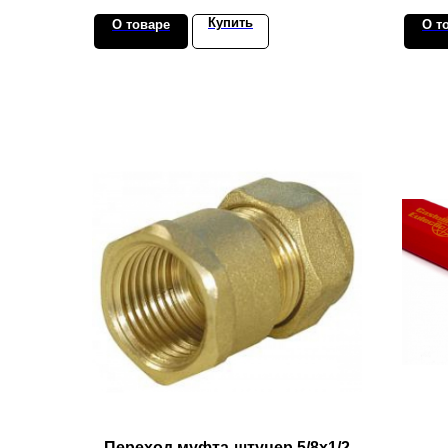
Купить
О товаре
О т
Переход муфта-штуцер 5/8х1/2