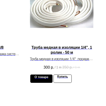
/8
Труба медная в изоляции 1/4", 1
ролик - 50 м
тажа систем
ия.
Труба медная в изоляции 1/4" продажа в
метрах.
300
р.
350
р.
/
1 m
/
1 m
Купить
О товаре