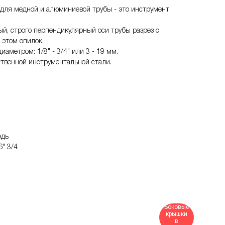
для медной и алюминиевой трубы - это инструмент
ый, строго перпендикулярный оси трубы разрез с
 этом опилок.
аметром: 1/8" - 3/4" или 3 - 19 мм.
твенной инструментальной стали.
едь
6" 3/4
Боковые
крышки
в