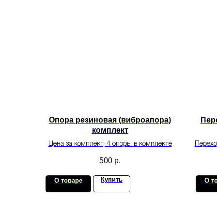
Опора резиновая (виброапора)
Пер
комплект
Цена за комплект, 4 опоры в комплекте
Перехо
500
р.
Купить
О товаре
О т