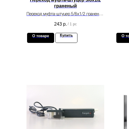
граненый
Переход муфта-штуцер 5/8х1/2 граненый
для монтажа систем
243
р.
/
1 pc
кондиционирования.
Купить
О товаре
О т