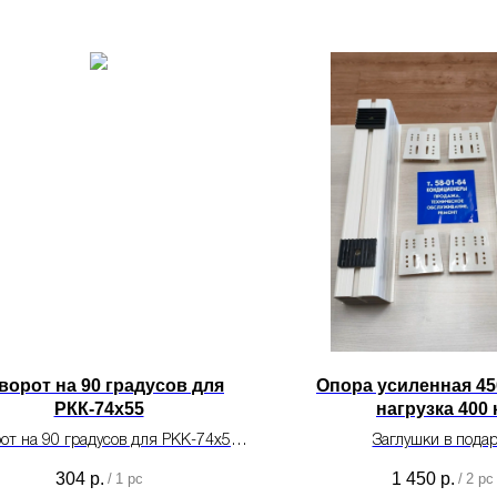
ворот на 90 градусов для
Опора усиленная 45
РКК-74х55
нагрузка 400 
от на 90 градусов для РКК-74х55
Заглушки в пода
для монтажа систем
304
р.
1 450
р.
/
1 pc
/
2 pc
кондиционирования.