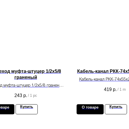
еход муфта-штуцер 1/2х5/8
Кабель-канал РКК-74
граненый
Кабель-канал РКК-74х55
д муфта-штуцер 1/2х5/8 граненый
монтажа системы кондици
419
р.
/
1 m
для монтажа систем
243
р.
/
1 pc
кондиционирования.
Купить
Купить
оваре
О товаре