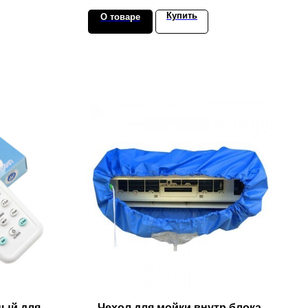
Купить
О товаре
ный для
Чехол для мойки внутр.блока