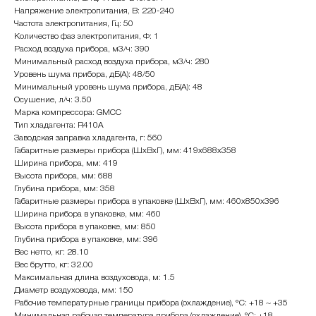
Напряжение электропитания, В: 220-240
Частота электропитания, Гц: 50
Количество фаз электропитания, Ф: 1
Расход воздуха прибора, м3/ч: 390
Минимальный расход воздуха прибора, м3/ч: 280
Уровень шума прибора, дБ(А): 48/50
Минимальный уровень шума прибора, дБ(А): 48
Осушение, л/ч: 3.50
Марка компрессора: GMCC
Тип хладагента: R410A
Заводская заправка хладагента, г: 560
Габаритные размеры прибора (ШхВхГ), мм: 419x688x358
Ширина прибора, мм: 419
Высота прибора, мм: 688
Глубина прибора, мм: 358
Габаритные размеры прибора в упаковке (ШхВхГ), мм: 460x850x396
Ширина прибора в упаковке, мм: 460
Высота прибора в упаковке, мм: 850
Глубина прибора в упаковке, мм: 396
Вес нетто, кг: 28.10
Вес брутто, кг: 32.00
Максимальная длина воздуховода, м: 1.5
Диаметр воздуховода, мм: 150
Рабочие температурные границы прибора (охлаждение), °C: +18 ~ +35
Минимальная рабочая температура прибора (охлаждение), °C: +18