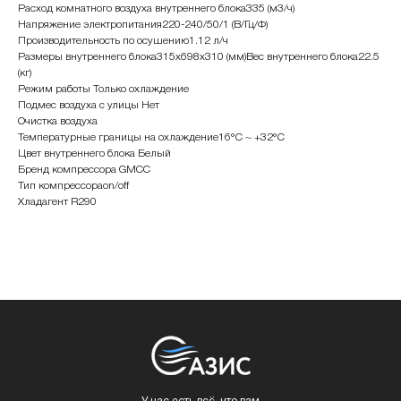
Расход комнатного воздуха внутреннего блока335 (м3/ч)
Напряжение электропитания220-240/50/1 (В/Гц/Ф)
Производительность по осушению1.12 л/ч
Размеры внутреннего блока315x698x310 (мм)Вес внутреннего блока22.5
(кг)
Режим работы Только охлаждение
Подмес воздуха с улицы Нет
Очистка воздуха
Температурные границы на охлаждение16°С ~ +32°С
Цвет внутреннего блока Белый
Бренд компрессора GMCC
Тип компрессораon/off
Хладагент R290