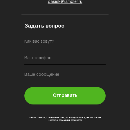
oasisk@rambler.ru
Задать вопрос
Как вас зовут?
Ваш телефон
Ваше сообщение
Отправить
ООО «Оазис», г. Калининград, ул. Свердлова, дом 29А. ОГРН
1093925018714 ИНН 3906208772