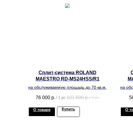
Сплит-система ROLAND
MAESTRO RD-MS24HSS/R1
M
на обслуживаемую площадь до 70 кв.м.
на об
76 000
р.
101 600
р.
5
/
1 pc
/
1 pc
Купить
О товаре
О т