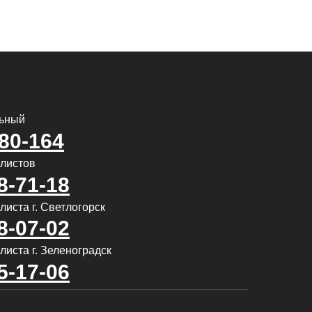
льный
580-164
алистов
8-71-18
иста г. Светлогорск
8-07-02
листа г. Зеленоградск
5-17-06