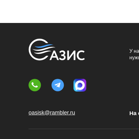
У на
нуж
oasisk@rambler.ru
На 