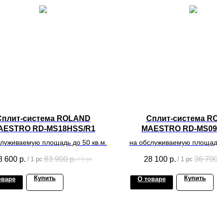
Сплит-система ROLAND
Сплит-система R
AESTRO RD-MS18HSS/R1
MAESTRO RD-MS09
служиваемую площадь до 50 кв.м.
на обслуживаемую площадь
8 600
р.
83 900
р.
28 100
р.
36 70
/
1 pc
/
1 pc
/
1 pc
Купить
Купить
оваре
О товаре