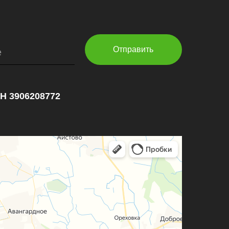
Отправить
е
НН 3906208772