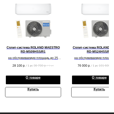
Сплит-система ROLAND MAESTRO
Сплит-система ROLAND 
RD-MS09HSS/R1
RD-MS24HSS/R1
на обслуживаемую площадь до 25
на обслуживаемую площад
кв.м.
кв.м.
28 100
р.
36 700
р.
76 000
р.
101 600
р.
/
1 pc
/
1 pc
/
1 pc
О товаре
О товаре
Купить
Купить