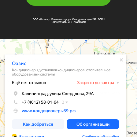
ООО «Оазис», г. Калининград, ул. Свердлова, дом 29А. ОГРН
1093925018714 ИНН 3906208772