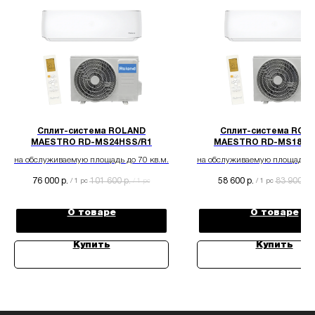
Сплит-система ROLAND
Сплит-система ROL
MAESTRO RD-MS24HSS/R1
MAESTRO RD-MS18HS
на обслуживаемую площадь до 70 кв.м.
на обслуживаемую площадь до
76 000
101 600
58 600
83 900
р.
р.
р.
р.
/
1 pc
/
1 pc
/
1 pc
О товаре
О товаре
Купить
Купить