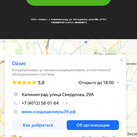
ООО «Оазис», г. Калининград, ул. Свердлова, дом 29А. ОГРН
1093925018714 ИНН 3906208772