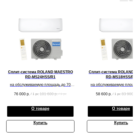
Сплит-система ROLAND MAESTRO
Сплит-система ROLAND 
RD-MS24HSS/R1
RD-MS18HSS/R1
на обслуживаемую площадь до 70
на обслуживаемую площад
кв.м.
кв.м.
76 000
р.
101 600
р.
58 600
р.
83 900
р.
/
1 pc
/
1 pc
/
1 pc
О товаре
О товаре
Купить
Купить