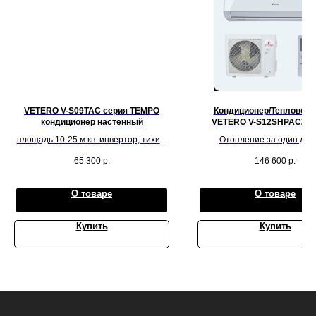
VETERO V-S09TAC серия TEMPO
Кондиционер/Тепловой 
кондиционер настенный
VETERO V-S12SHPAC2S 
SIBERIES INVERTE
площадь 10-25 м.кв. инвертор, тихий,
Отопление за один ден
надежный, с системой фильтрации,
обслуживаемую площадь 
65 300
р.
146 600
р.
глянец
метров квадратных
О товаре
О товаре
Купить
Купить