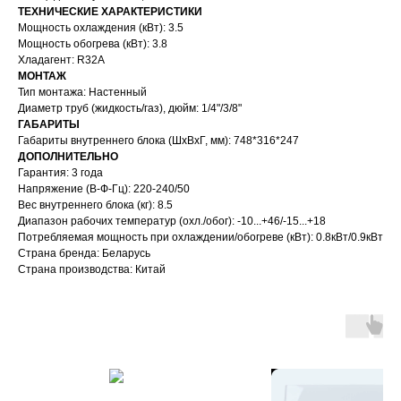
ТЕХНИЧЕСКИЕ ХАРАКТЕРИСТИКИ
Мощность охлаждения (кВт): 3.5
Мощность обогрева (кВт): 3.8
Хладагент: R32А
МОНТАЖ
Тип монтажа: Настенный
Диаметр труб (жидкость/газ), дюйм: 1/4"/3/8"
ГАБАРИТЫ
Габариты внутреннего блока (ШхВхГ, мм): 748*316*247
ДОПОЛНИТЕЛЬНО
Гарантия: 3 года
Напряжение (В-Ф-Гц): 220-240/50
Вес внутреннего блока (кг): 8.5
Диапазон рабочих температур (охл./обог): -10...+46/-15...+18
Потребляемая мощность при охлаждении/обогреве (кВт): 0.8кВт/0.9кВт
Страна бренда: Беларусь
Страна производства: Китай