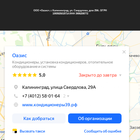
ООО «Оазис», г. Калининград, ул. Свердлова, дом 29А. ОГРН
1093925018714 ИНН 3906208772