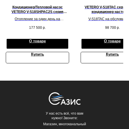
Кондиционер/Тепловой насос
VETERO V-S18TAC серия
VETERO V-S18SHPAC2S серия
кондиционер настен
SIBERIES INVERTER
Отопление за один день на
V-S18TAC на обслужива
обслуживаемую площадь до 70
площадь 40-60 м.кв.
177 500
р.
98 700
р.
метров квадратных
О товаре
О товаре
Купить
Купить
У нас есть всё, что вам
нужно! Звоните:
Магазин, многоканальный