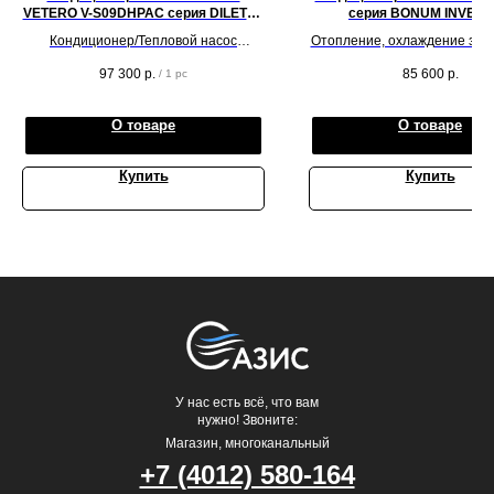
VETERO V-S09DHPAC серия DILETTO
серия BONUM INVER
INVERTER
Кондиционер/Тепловой насос
Отопление, охлаждение за о
VETERO V-S09DHPAC серия DILETTO
на обслуживаемую площад
97 300
р.
85 600
р.
/
1 pc
INVERTER. Цвет: белый. на
метров квадратных
обслуживаемую площадь помещения
до 25 кв.м.
О товаре
О товаре
Купить
Купить
У нас есть всё, что вам
нужно! Звоните:
Магазин, многоканальный
+7 (4012) 580-164