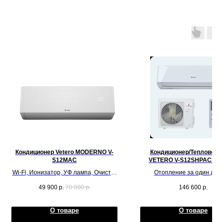
Кондиционер Vetero MODERNO V-
Кондиционер/Тепловой 
S12MAC
VETERO V-S12SHPAC2S 
SIBERIES INVERTE
Wi-Fi, Ионизатор, УФ лампа, Очистка
Отопление за один ден
замораживанием, Бесшумный
обслуживаемую площадь 
49 900
р.
70 000
р.
146 600
р.
инвертор
метров квадратных
О товаре
О товаре