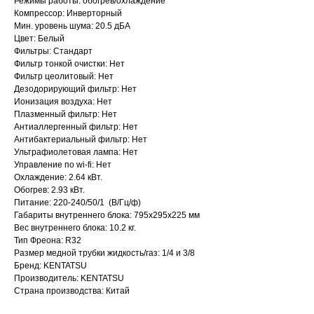
Режимы работы: обогрев/охлаждение
Компрессор: Инверторный
Мин. уровень шума: 20.5 дБА
Цвет: Белый
Фильтры: Cтандарт
Фильтр тонкой очистки: Нет
Фильтр цеолитовый: Нет
Дезодорирующий фильтр: Нет
Ионизация воздуха: Нет
Плазменный фильтр: Нет
Антиаллергенный фильтр: Нет
Антибактериальный фильтр: Нет
Ультрафиолетовая лампа: Нет
Управление по wi-fi: Нет
Охлаждение: 2.64 кВт.
Обогрев: 2.93 кВт.
Питание: 220-240/50/1 (В/Гц/ф)
Габариты внутреннего блока: 795x295x225 мм
Вес внутреннего блока: 10.2 кг.
Тип Фреона: R32
Размер медной трубки жидкость/газ: 1/4 и 3/8
Бренд: KENTATSU
Производитель: KENTATSU
Страна производства: Китай