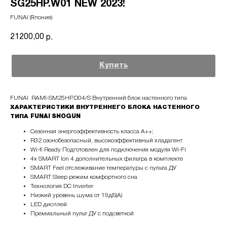
SG25HP.W01 NEW 2023!
FUNAI (Япония)
21200,00
р.
Купить
FUNAI RAMI-SM25HP.D04/S Внутренний блок настенного типа
ХАРАКТЕРИСТИКИ ВНУТРЕННЕГО БЛОКА НАСТЕННОГО
ТИПА FUNAI
SHOGUN
Сезонная энергоэффективность класса А++;
R32 озонобезопасный, высокоэффективный хладагент
Wi-fi Ready Подготовлен для подключения модуля Wi-Fi
4х SMART Ion 4 дополнительных фильтра в комплекте
SMART Feel отслеживание температуры с пульта ДУ
SMART Sleep режим комфортного сна
Технология DC Inverter
Низкий уровень шума от 19дБ(А)
LED дисплей
Премиальный пульт ДУ с подсветкой