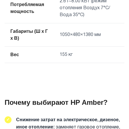
2.61~8.00 кВт (режим
Потребляемая
отопления Воздух 7°C/
мощность
Вода 35°C)
Габариты (Ш x Г
1050×480×1380 мм
x В)
Вес
155 кг
Почему выбирают HP Amber?
Снижение затрат на электрическое, дизеное,
✓
иное отопление:
заменяет газовое отопление,