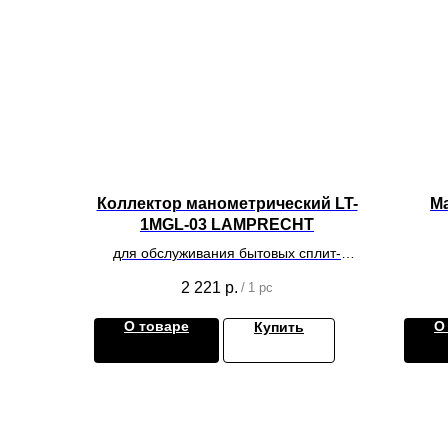
Коллектор манометрический LT-
М
1MGL-03 LAMPRECHT
для обслуживания бытовых сплит-
к
систем
2 221
р.
/
1 pc
О товаре
О
Купить