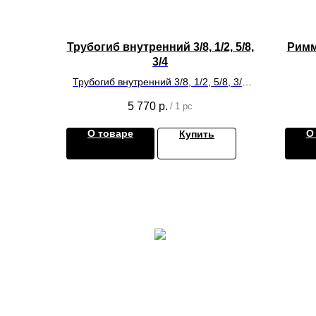
Трубогиб внутренний 3/8, 1/2, 5/8,
Римм
3/4
Трубогиб внутренний 3/8, 1/2, 5/8, 3/4
для монтажа систем
к
5 770
р.
/
1 pc
кондиционирования.
О товаре
О
Купить