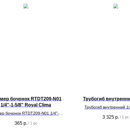
мер бочонок RTDT209-N01
Трубогиб внутренний
1/4"-1-5/8" Royal Clima
Трубогиб внутренний 1/
р бочонок RTDT209-N01 1/4"-1-
монтажа систем кондицио
3 325
р.
/
1 pc
5/8" Royal Clima
365
р.
/
1 pc