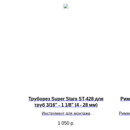
Труборез Super Stars ST-428 для
Рим
труб 3/16" - 1 1/8" (4 - 28 мм)
Инструмент для монтажа
Римме
климатического оборудования
1 050
р.