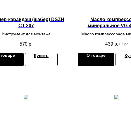
ер-карандаш (шабер) DSZH
Масло компресс
CT-207
минеральное VG-46
Инструмент для монтажа
Масло компрессорное м
лиматического оборудования
VG-46 1.0 л
570
р.
439
р.
/
1 pc
 товаре
О товаре
Купить
Ку