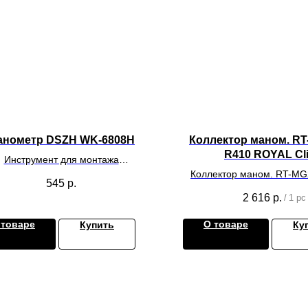
анометр DSZH WK-6808H
Коллектор маном. R
R410 ROYAL Cl
Инструмент для монтажа
лиматического оборудования
Коллектор маном. RT-M
545
р.
ROYAL Clima
2 616
р.
/
1 pc
 товаре
О товаре
Купить
Ку