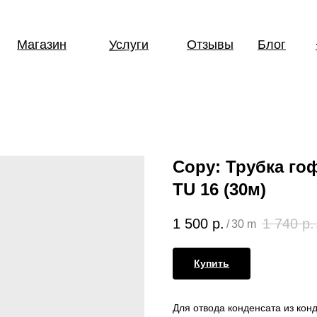
Услуги
Магазин
Отзывы
Блог
Copy: Трубка го
TU 16 (30м)
1 500
р.
1 740
р.
/
30 m
Купить
Для отвода конденсата из кон