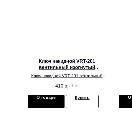
Ключ накидной VRT-201
вентильный изогнутый
1/4",3/8",3/16",5/16
Ключ накидной VRT-201 вентильный
изогнутый 1/4",3/8",3/16",5/16
410
р.
/
1 pc
О товаре
О
Купить