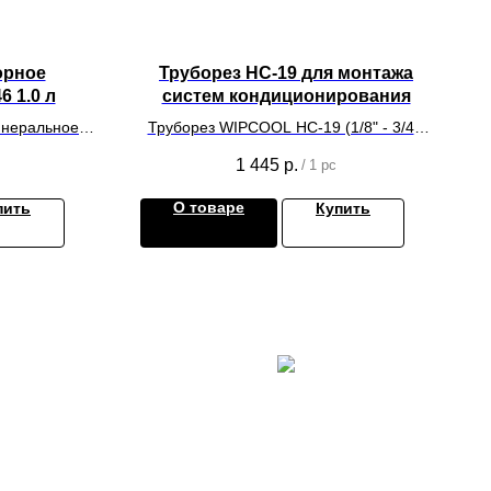
орное
Труборез НС-19 для монтажа
 1.0 л
систем кондиционирования
инеральное
Труборез WIPCOOL HC-19 (1/8" - 3/4")
для медных труб
1 445
р.
/
1 pc
О товаре
пить
Купить