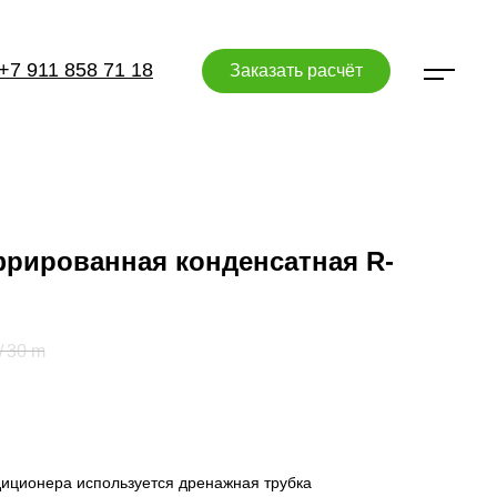
+7 911 858 71 18
Заказать расчёт
фрированная конденсатная R-
/
30 m
диционера используется дренажная трубка