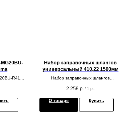
T-MG20BU-
Набор заправочных шлангов
ima
универсальный 410,22 1500мм
G20BU-R410
Набор заправочных шлангов
универсальный 410,22 1500мм для
2 258
р.
/
1 pc
монтажа системы кондиционирования.
О товаре
пить
Купить