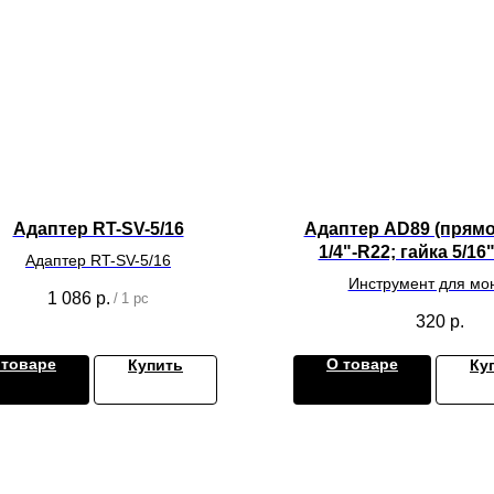
Адаптер RT-SV-5/16
Адаптер AD89 (прям
1/4"-R22; гайка 5/16
Адаптер RT-SV-5/16
Инструмент для мо
1 086
р.
/
1 pc
климатического обору
320
р.
 товаре
О товаре
Купить
Ку