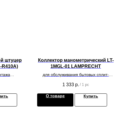
ой штуцер
Коллектор манометрический LT-
"-R410A)
1MGL-01 LAMPRECHT
нтажа
для обслуживания бытовых сплит-
дования
систем
1 333
р.
/
1 pc
О товаре
пить
Купить