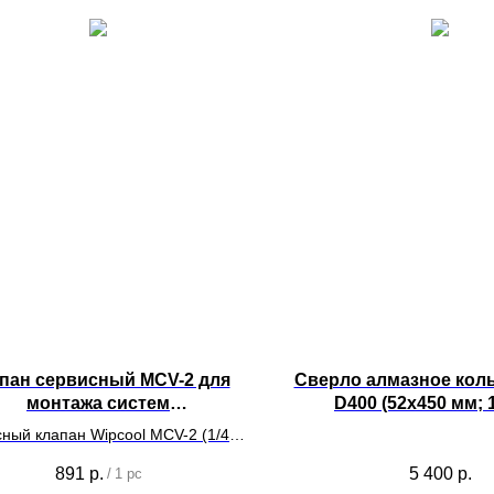
пан сервисный MCV-2 для
Сверло алмазное кол
монтажа систем
D400 (52х450 мм; 1
кондиционирования
сегментов)
ный клапан Wipcool MCV-2 (1/4" х
5/16" SAE)
891
р.
5 400
р.
/
1 pc