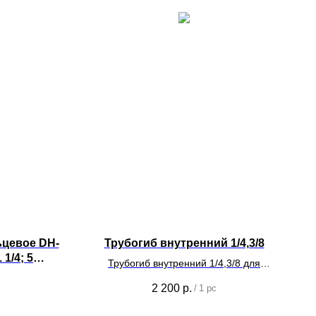
ьцевое DH-
Трубогиб внутренний 1/4,3/8
 1/4; 5
Трубогиб внутренний 1/4,3/8 для
монтажа систем кондиционирования.
2 200
р.
/
1 pc