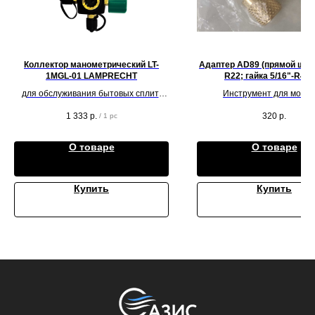
Коллектор манометрический LT-
Адаптер AD89 (прямой штуц
1MGL-01 LAMPRECHT
R22; гайка 5/16"-R41
для обслуживания бытовых сплит-
Инструмент для монт
систем
климатического оборудо
1 333
р.
320
р.
/
1 pc
О товаре
О товаре
Купить
Купить