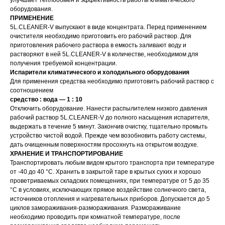
улучшает теплообмен и эффективность работы климатического
оборудования.
ПРИМЕНЕНИЕ
5L.CLEANER-V выпускают в виде концентрата. Перед применением
очистителя необходимо приготовить его рабочий раствор. Для
приготовления рабочего раствора в емкость заливают воду и
растворяют в ней 5L.CLEANER-V в количестве, необходимом для
получения требуемой концентрации.
Испарители климатического и холодильного оборудования
Для применения средства необходимо приготовить рабочий раствор с
соотношением
средство : вода — 1 : 10
Отключить оборудование. Нанести распылителем низкого давления
рабочий раствор 5L.CLEANER-V до полного насыщения испарителя,
выдержать в течение 5 минут. Закончив очистку, тщательно промыть
устройство чистой водой. Прежде чем возобновить работу системы,
дать очищенным поверхностям просохнуть на открытом воздухе.
ХРАНЕНИЕ И ТРАНСПОРТИРОВАНИЕ
Транспортировать любым видом крытого транспорта при температуре
от -40 до 40 °С. Хранить в закрытой таре в крытых сухих и хорошо
проветриваемых складских помещениях, при температуре от 5 до 35
°С в условиях, исключающих прямое воздействие солнечного света,
источников отопления и нагревательных приборов. Допускается до 5
циклов замораживания-размораживания. Размораживание
необходимо проводить при комнатной температуре, после