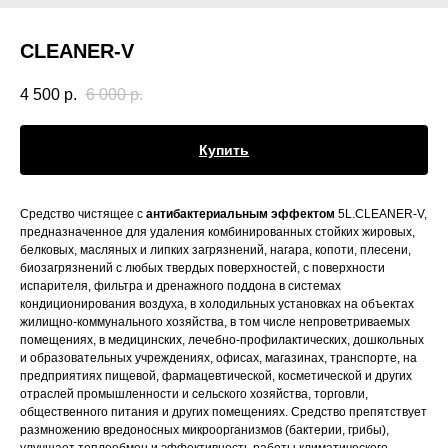
CLEANER-V
4 500
р.
6 000
р.
Купить
Средство чистящее с
антибактериальным эффектом
5L.CLEANER-V,
предназначенное для удаления комбинированных стойких жировых,
белковых, масляных и липких загрязнений, нагара, копоти, плесени,
биозагрязнений с любых твердых поверхностей, с поверхности
испарителя, фильтра и дренажного поддона в системах
кондиционирования воздуха, в холодильных установках на объектах
жилищно-коммунального хозяйства, в том числе непроветриваемых
помещениях, в медицинских, лечебно-профилактических, дошкольных
и образовательных учреждениях, офисах, магазинах, транспорте, на
предприятиях пищевой, фармацевтической, косметической и других
отраслей промышленности и сельского хозяйства, торговли,
общественного питания и других помещениях. Средство препятствует
размножению вредоносных микроорганизмов (бактерии, грибы),