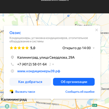
1093925018714 ИНН 3906208772