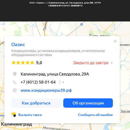
ООО «Оазис», г. Калининград, ул. Свердлова, дом 29А. ОГРН
1093925018714 ИНН 3906208772