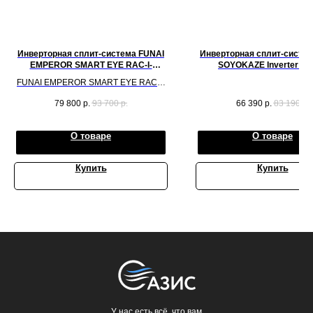
Инверторная сплит-система FUNAI
Инверторная сплит-систем
EMPEROR SMART EYE RAC-I-
SOYOKAZE Inverter RA
EM25HP.D04 NEW 2023!
SZ35HP.D01 (комплек
FUNAI EMPEROR SMART EYE RAC-I-
EM25HP.D04 на рекомендуемую
79 800
р.
93 700
р.
66 390
р.
83 190
р.
площадь до 25 кв.м.
О товаре
О товаре
Купить
Купить
У нас есть всё, что вам