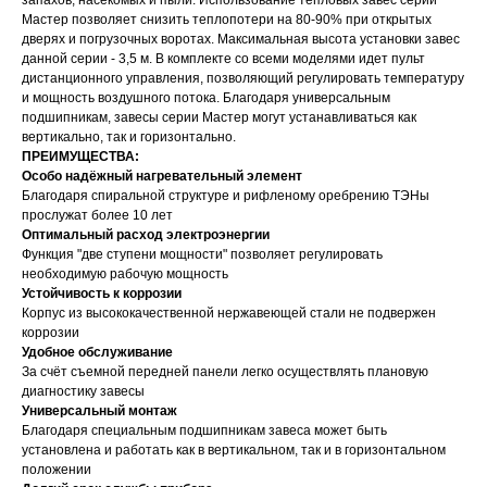
запахов, насекомых и пыли. Использование тепловых завес серии
Мастер позволяет снизить теплопотери на 80-90% при открытых
дверях и погрузочных воротах. Максимальная высота установки завес
данной серии - 3,5 м. В комплекте со всеми моделями идет пульт
дистанционного управления, позволяющий регулировать температуру
и мощность воздушного потока. Благодаря универсальным
подшипникам, завесы серии Мастер могут устанавливаться как
вертикально, так и горизонтально.
ПРЕИМУЩЕСТВА:
Особо надёжный нагревательный элемент
Благодаря спиральной структуре и рифленому оребрению ТЭНы
прослужат более 10 лет
Оптимальный расход электроэнергии
Функция "две ступени мощности" позволяет регулировать
необходимую рабочую мощность
Устойчивость к коррозии
Корпус из высококачественной нержавеющей стали не подвержен
коррозии
Удобное обслуживание
За счёт съемной передней панели легко осуществлять плановую
диагностику завесы
Универсальный монтаж
Благодаря специальным подшипникам завеса может быть
установлена и работать как в вертикальном, так и в горизонтальном
положении