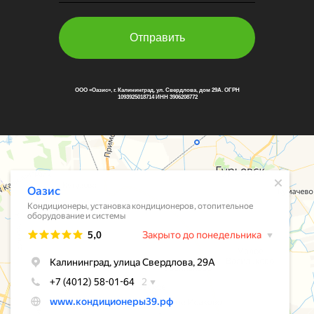
Отправить
ООО «Оазис», г. Калининград, ул. Свердлова, дом 29А. ОГРН
1093925018714 ИНН 3906208772