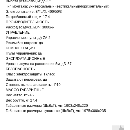
Высота установки, м: до 3,5
Тип монтажа: универсальный (вертикальный/горизонтальный)
Электропитание, В/Гц/Ф: 400/50/3
Потребляемый ток, А: 17.4
ПРОИЗВОДИТЕЛЬНОСТЬ
Расход воздуха, м3/ч: 3000/-/-
УПРАВЛЕНИЕ
Управление: пульт д/у ZA-2
Режим без нагрева: да
КОМПЛЕКТАЦИЯ
Пульт управления: да
ЭКСПЛУАТАЦИОННЫЕ
Уровень шума на расстоянии 5м, дБ: 57
БЕЗОПАСНОСТЬ
Класс электрозащиты: I класс
Защита от перегрева: да
Степень пылевлагозащиты: IP10
МАССО-ГАБАРИТНЫЕ
Вес нетто, кг:24.2
Вес брутто, кг: 27.4
Габаритные размеры (ШxВxГ), мм: 1903x240x220
Габаритные размеры в упаковке (ШxВxГ), мм: 1975x300x235